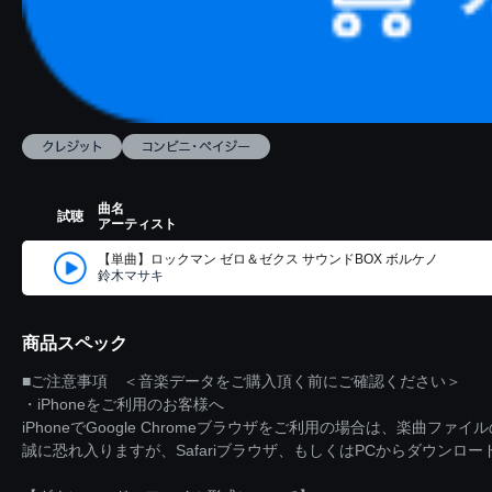
曲名
試聴
アーティスト
【単曲】ロックマン ゼロ＆ゼクス サウンドBOX ボルケノ
鈴木マサキ
商品スペック
■ご注意事項 ＜音楽データをご購入頂く前にご確認ください＞
・iPhoneをご利用のお客様へ
iPhoneでGoogle Chromeブラウザをご利用の場合は、楽曲フ
誠に恐れ入りますが、Safariブラウザ、もしくはPCからダウンロ