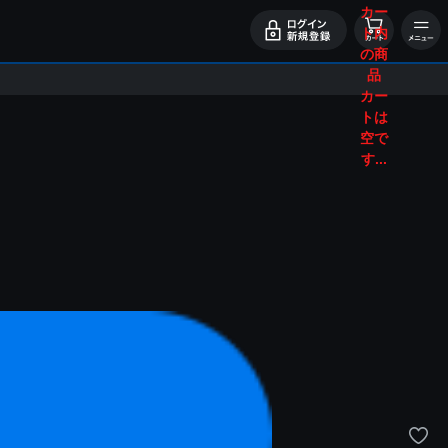
カー
ト内
の商
品
カー
トは
空で
す...