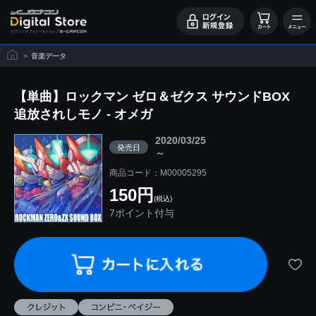
>
音楽データ
【単曲】ロックマン ゼロ＆ゼクス サウンドBOX
追放されしモノ - オメガ
2020/03/25
発売日
～
商品コード：M00005295
150円
(税込)
7ポイント付与