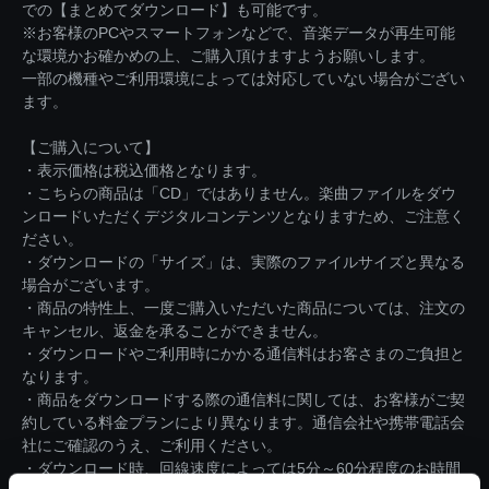
での【まとめてダウンロード】も可能です。
※お客様のPCやスマートフォンなどで、音楽データが再生可能
な環境かお確かめの上、ご購入頂けますようお願いします。
一部の機種やご利用環境によっては対応していない場合がござい
ます。
【ご購入について】
・表示価格は税込価格となります。
・こちらの商品は「CD」ではありません。楽曲ファイルをダウ
ンロードいただくデジタルコンテンツとなりますため、ご注意く
ださい。
・ダウンロードの「サイズ」は、実際のファイルサイズと異なる
場合がございます。
・商品の特性上、一度ご購入いただいた商品については、注文の
キャンセル、返金を承ることができません。
・ダウンロードやご利用時にかかる通信料はお客さまのご負担と
なります。
・商品をダウンロードする際の通信料に関しては、お客様がご契
約している料金プランにより異なります。通信会社や携帯電話会
社にご確認のうえ、ご利用ください。
・ダウンロード時、回線速度によっては5分～60分程度のお時間