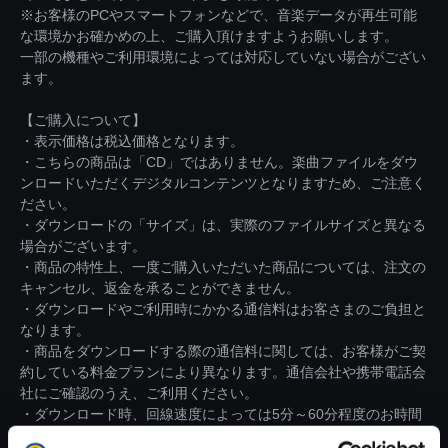
※お客様のPCやスマートフォンなどで、音楽データが再生可能
な環境かお確かめの上、ご購入頂けますようお願いします。
一部の機種やご利用環境によっては対応していない場合がござい
ます。
【ご購入について】
・表示価格は税込価格となります。
・こちらの商品は「CD」ではありません。楽曲ファイルをダウ
ンロードいただくデジタルコンテンツとなりますため、ご注意く
ださい。
・ダウンロードの「サイズ」は、実際のファイルサイズと異なる
場合がございます。
・商品の特性上、一度ご購入いただいた商品については、注文の
キャンセル、返金を承ることができません。
・ダウンロードやご利用時にかかる通信料はお客さまのご負担と
なります。
・商品をダウンロードする際の通信料に関しては、お客様がご契
約している料金プランにより異なります。通信会社や携帯電話会
社にご確認のうえ、ご利用ください。
・ダウンロード時、回線速度によっては5分～60分程度のお時間
がかかる場合がございます。