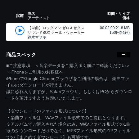
曲名
時間・サイズ
試聴
アーティスト
価格
【単曲】ロックマン ゼロ＆ゼクス
00:02:09 21.8 MB
サウンドBOX クール・ウォーター
150円(税込)
鈴木マサキ
商品スペック
■ご注意事項 ＜音楽データをご購入頂く前にご確認ください＞
・iPhoneをご利用のお客様へ
iPhoneでGoogle Chromeブラウザをご利用の場合は、楽曲ファ
イルのダウンロードが行えません。
誠に恐れ入りますが、Safariブラウザ、もしくはPCからダウンロ
ードを頂けますようお願いいたします。
【ダウンロードのファイル形式について】
・楽曲ファイルは、WAVファイル形式でのご提供となります。
※アルバムでご購入された場合のみ、WAVファイル形式での1曲
毎のダウンロードだけでなく、MP3ファイル形式のZIPファイル
での【まとめてダウンロード】も可能です。