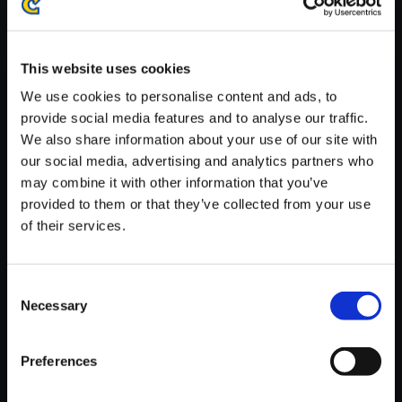
※ご購入いただいたファイルのダウンロードの際には、通信環境
が安定しているWifi環境でお試しください。
This website uses cookies
We use cookies to personalise content and ads, to
provide social media features and to analyse our traffic.
We also share information about your use of our site with
【単曲】ロックマン ゼロ＆ゼク
our social media, advertising and analytics partners who
ス サウンドBOX クール・ウォ
may combine it with other information that you’ve
ーター
provided to them or that they’ve collected from your use
of their services.
150円
(税込)
7ポイント付与
Consent
Necessary
Selection
Preferences