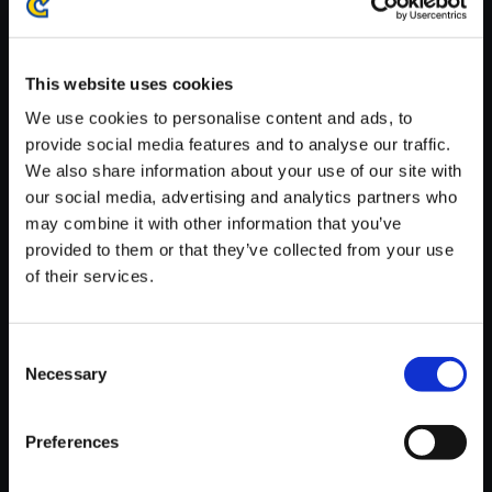
※ご購入いただいたファイルのダウンロードの際には、通信環境
が安定しているWifi環境でお試しください。
This website uses cookies
We use cookies to personalise content and ads, to
provide social media features and to analyse our traffic.
We also share information about your use of our site with
【単曲】ロックマン ゼロ＆ゼク
our social media, advertising and analytics partners who
ス サウンドBOX アンイージー
may combine it with other information that you’ve
provided to them or that they’ve collected from your use
150円
(税込)
of their services.
7ポイント付与
Consent
Necessary
Selection
Preferences