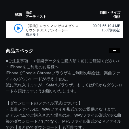
曲名
時間・サイズ
試聴
アーティスト
価格
【単曲】ロックマン ゼロ＆ゼクス
00:01:55 19.4 MB
サウンドBOX アンイージー
150円(税込)
梅垣ルナ
商品スペック
■ご注意事項 ＜音楽データをご購入頂く前にご確認ください＞
・iPhoneをご利用のお客様へ
iPhoneでGoogle Chromeブラウザをご利用の場合は、楽曲ファ
イルのダウンロードが行えません。
誠に恐れ入りますが、Safariブラウザ、もしくはPCからダウンロ
ードを頂けますようお願いいたします。
【ダウンロードのファイル形式について】
・楽曲ファイルは、WAVファイル形式でのご提供となります。
※アルバムでご購入された場合のみ、WAVファイル形式での1曲
毎のダウンロードだけでなく、MP3ファイル形式のZIPファイル
での【まとめてダウンロード】も可能です。