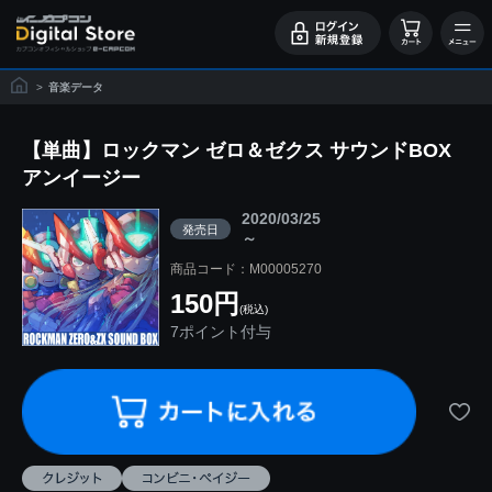
>
音楽データ
【単曲】ロックマン ゼロ＆ゼクス サウンドBOX
アンイージー
2020/03/25
発売日
～
商品コード：M00005270
150円
(税込)
7ポイント付与