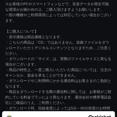
※お客様のPCやスマートフォンなどで、音楽データが再生可能
な環境かお確かめの上、ご購入頂けますようお願いします。
一部の機種やご利用環境によっては対応していない場合がござい
ます。
【ご購入について】
・表示価格は税込価格となります。
・こちらの商品は「CD」ではありません。楽曲ファイルをダウ
ンロードいただくデジタルコンテンツとなりますため、ご注意く
ださい。
・ダウンロードの「サイズ」は、実際のファイルサイズと異なる
場合がございます。
・商品の特性上、一度ご購入いただいた商品については、注文の
キャンセル、返金を承ることができません。
・ダウンロードやご利用時にかかる通信料はお客さまのご負担と
なります。
・商品をダウンロードする際の通信料に関しては、お客様がご契
約している料金プランにより異なります。通信会社や携帯電話会
社にご確認のうえ、ご利用ください。
・ダウンロード時、回線速度によっては5分～60分程度のお時間
がかかる場合がございます。