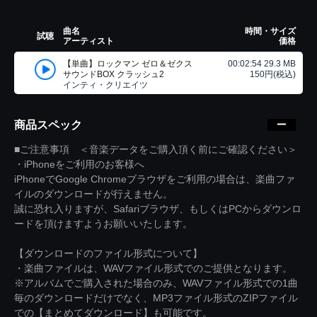
曲名
時間・サイズ
試聴
アーティスト
価格
【単曲】ロックマン ゼロ＆ゼクス
00:02:54 29.3 MB
サウンドBOX クラッシュ2
150円(税込)
インティ・クリエイツ
商品スペック
■ご注意事項 ＜音楽データをご購入頂く前にご確認ください＞
・iPhoneをご利用のお客様へ
iPhoneでGoogle Chromeブラウザをご利用の場合は、楽曲ファ
イルのダウンロードが行えません。
誠に恐れ入りますが、Safariブラウザ、もしくはPCからダウンロ
ードを頂けますようお願いいたします。
【ダウンロードのファイル形式について】
・楽曲ファイルは、WAVファイル形式でのご提供となります。
※アルバムでご購入された場合のみ、WAVファイル形式での1曲
毎のダウンロードだけでなく、MP3ファイル形式のZIPファイル
での【まとめてダウンロード】も可能です。