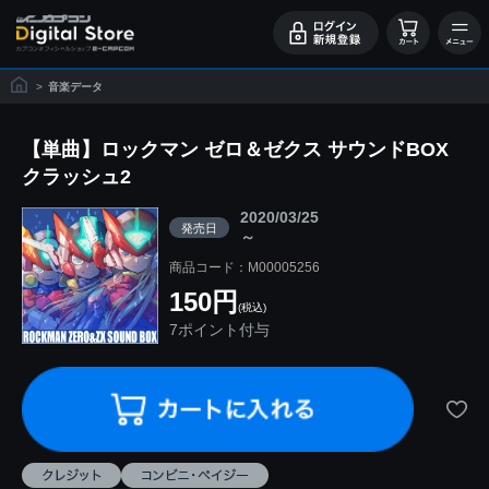
>
音楽データ
【単曲】ロックマン ゼロ＆ゼクス サウンドBOX
クラッシュ2
2020/03/25
発売日
～
商品コード：M00005256
150円
(税込)
7ポイント付与