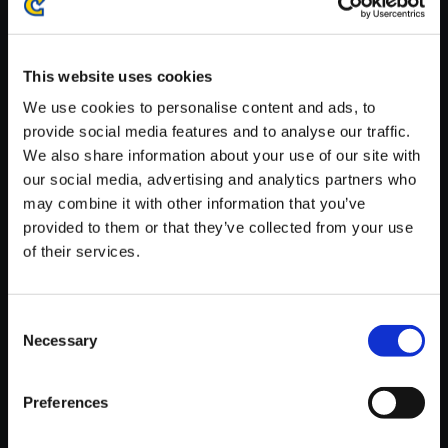
※ご購入いただいたファイルのダウンロードの際には、通信環境
が安定しているWifi環境でお試しください。
This website uses cookies
We use cookies to personalise content and ads, to
provide social media features and to analyse our traffic.
We also share information about your use of our site with
【単曲】ロックマン ゼロ＆ゼク
our social media, advertising and analytics partners who
ス サウンドBOX クラッシュ2
may combine it with other information that you’ve
provided to them or that they’ve collected from your use
150円
(税込)
of their services.
7ポイント付与
Consent
Necessary
Selection
Preferences