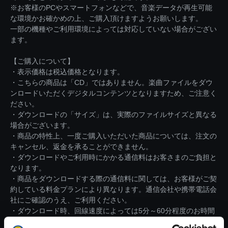
※お客様のPCやスマートフォンなどで、音楽データが再生可能
な環境かお確かめの上、ご購入頂けますようお願いします。
一部の機種やご利用環境によっては対応していない場合がござい
ます。
【ご購入について】
・表示価格は税込価格となります。
・こちらの商品は「CD」ではありません。楽曲ファイルをダウ
ンロードいただくデジタルコンテンツとなりますため、ご注意く
ださい。
・ダウンロードの「サイズ」は、実際のファイルサイズと異なる
場合がございます。
・商品の特性上、一度ご購入いただいた商品については、注文の
キャンセル、返金を承ることができません。
・ダウンロードやご利用時にかかる通信料はお客さまのご負担と
なります。
・商品をダウンロードする際の通信料に関しては、お客様がご契
約している料金プランにより異なります。通信会社や携帯電話会
社にご確認のうえ、ご利用ください。
・ダウンロード時、回線速度によっては5分～60分程度のお時間
がかかる場合がございます。