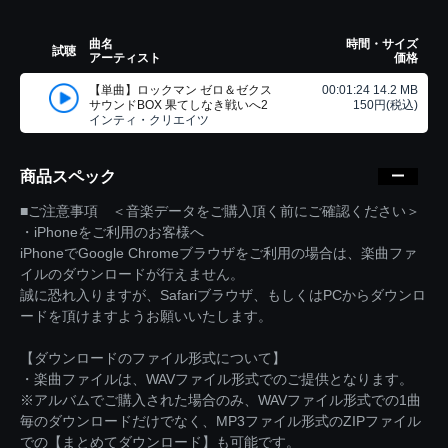
曲名
時間・サイズ
試聴
アーティスト
価格
【単曲】ロックマン ゼロ＆ゼクス
00:01:24 14.2 MB
サウンドBOX 果てしなき戦いへ2
150円(税込)
インティ・クリエイツ
商品スペック
■ご注意事項 ＜音楽データをご購入頂く前にご確認ください＞
・iPhoneをご利用のお客様へ
iPhoneでGoogle Chromeブラウザをご利用の場合は、楽曲ファ
イルのダウンロードが行えません。
誠に恐れ入りますが、Safariブラウザ、もしくはPCからダウンロ
ードを頂けますようお願いいたします。
【ダウンロードのファイル形式について】
・楽曲ファイルは、WAVファイル形式でのご提供となります。
※アルバムでご購入された場合のみ、WAVファイル形式での1曲
毎のダウンロードだけでなく、MP3ファイル形式のZIPファイル
での【まとめてダウンロード】も可能です。