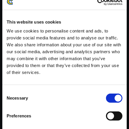
※ご購入いただいたファイルのダウンロードの際には、通信環境
が安定しているWifi環境でお試しください。
This website uses cookies
We use cookies to personalise content and ads, to
provide social media features and to analyse our traffic.
We also share information about your use of our site with
【単曲】ロックマン ゼロ＆ゼク
our social media, advertising and analytics partners who
ス サウンドBOX 果てしなき戦
may combine it with other information that you’ve
いへ2
provided to them or that they’ve collected from your use
of their services.
150円
(税込)
7ポイント付与
Consent
Necessary
Selection
Preferences