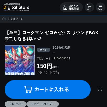
>
音楽データ
【単曲】ロックマン ゼロ＆ゼクス サウンドBOX
果てしなき戦いへ2
2020/03/25
発売日
～
商品コード：M00005254
150円
(税込)
7ポイント付与