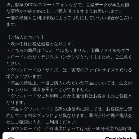
※お客様のPCやスマートフォンなどで、音楽データが再生可能
な環境かお確かめの上、ご購入頂けますようお願いします。
一部の機種やご利用環境によっては対応していない場合がござい
ます。
【ご購入について】
・表示価格は税込価格となります。
・こちらの商品は「CD」ではありません。楽曲ファイルをダウ
ンロードいただくデジタルコンテンツとなりますため、ご注意く
ださい。
・ダウンロードの「サイズ」は、実際のファイルサイズと異なる
場合がございます。
・商品の特性上、一度ご購入いただいた商品については、注文の
キャンセル、返金を承ることができません。
・ダウンロードやご利用時にかかる通信料はお客さまのご負担と
なります。
・商品をダウンロードする際の通信料に関しては、お客様がご契
約している料金プランにより異なります。通信会社や携帯電話会
社にご確認のうえ、ご利用ください。
・ダウンロード時、回線速度によっては5分～60分程度のお時間
がかかる場合がございます。