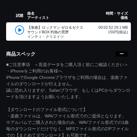
曲名
時間・サイズ
試聴
アーティスト
価格
【単曲】ロックマン ゼロ＆ゼクス
00:02:52 29.1 MB
サウンドBOX 灼熱の荒野
150円(税込)
インティ・クリエイツ
商品スペック
■ご注意事項 ＜音楽データをご購入頂く前にご確認ください＞
・iPhoneをご利用のお客様へ
iPhoneでGoogle Chromeブラウザをご利用の場合は、楽曲ファ
イルのダウンロードが行えません。
誠に恐れ入りますが、Safariブラウザ、もしくはPCからダウンロ
ードを頂けますようお願いいたします。
【ダウンロードのファイル形式について】
・楽曲ファイルは、WAVファイル形式でのご提供となります。
※アルバムでご購入された場合のみ、WAVファイル形式での1曲
毎のダウンロードだけでなく、MP3ファイル形式のZIPファイル
での【まとめてダウンロード】も可能です。