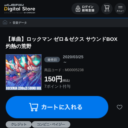
>
音楽データ
【単曲】ロックマン ゼロ＆ゼクス サウンドBOX
灼熱の荒野
2020/03/25
発売日
～
商品コード：M00005238
150円
(税込)
7ポイント付与