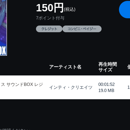
150円
(税込)
7ポイント付与
再生時間
アーティスト名
サイズ
ス サウンドBOX レジ
00:01:52
インティ・クリエイツ
19.0 MB