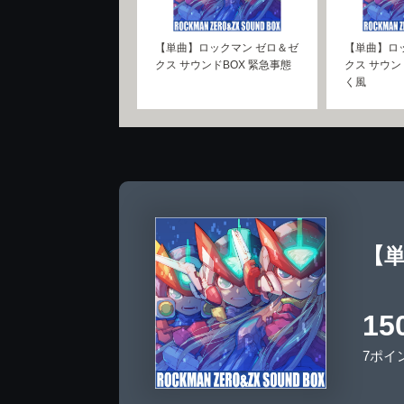
【単曲】ロックマン ゼロ＆ゼ
【単曲】ロ
クス サウンドBOX 緊急事態
クス サウン
く風
【単
15
7ポイ