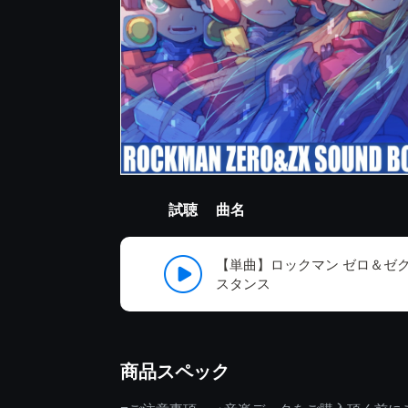
試聴
曲名
【単曲】ロックマン ゼロ＆ゼク
スタンス
商品スペック