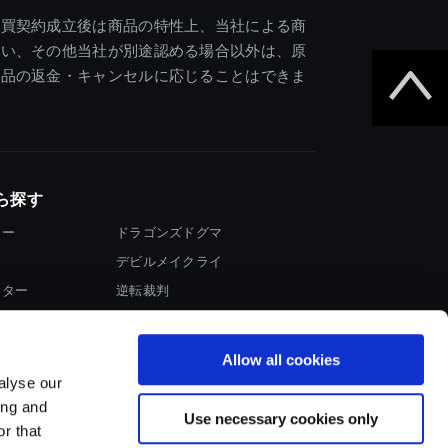
売買契約成立後は商品の特性上、当社による商
違い、その他当社が別途認める場合以外は、原
商品の返金・キャンセルに応じることはできま
ら探す
ター
ドラゴンズドグマ
デビルメイクライ
イター
逆転裁判
大神
Allow all cookies
alyse our
ing and
Use necessary cookies only
r that