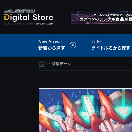
>
音楽データ