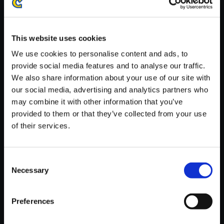
※ご購入いただいたファイルのダウンロードの際には、通信環境
が安定しているWifi環境でお試しください。
This website uses cookies
We use cookies to personalise content and ads, to
provide social media features and to analyse our traffic.
We also share information about your use of our site with
【単曲】ロックマン ゼロ＆ゼク
our social media, advertising and analytics partners who
ス サウンドBOX 伝説の虜囚
may combine it with other information that you’ve
provided to them or that they’ve collected from your use
150円
(税込)
of their services.
7ポイント付与
Consent
Necessary
Selection
Preferences