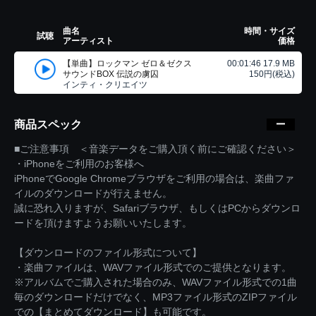
曲名
時間・サイズ
試聴
アーティスト
価格
【単曲】ロックマン ゼロ＆ゼクス
00:01:46 17.9 MB
サウンドBOX 伝説の虜囚
150円(税込)
インティ・クリエイツ
商品スペック
■ご注意事項 ＜音楽データをご購入頂く前にご確認ください＞
・iPhoneをご利用のお客様へ
iPhoneでGoogle Chromeブラウザをご利用の場合は、楽曲ファ
イルのダウンロードが行えません。
誠に恐れ入りますが、Safariブラウザ、もしくはPCからダウンロ
ードを頂けますようお願いいたします。
【ダウンロードのファイル形式について】
・楽曲ファイルは、WAVファイル形式でのご提供となります。
※アルバムでご購入された場合のみ、WAVファイル形式での1曲
毎のダウンロードだけでなく、MP3ファイル形式のZIPファイル
での【まとめてダウンロード】も可能です。