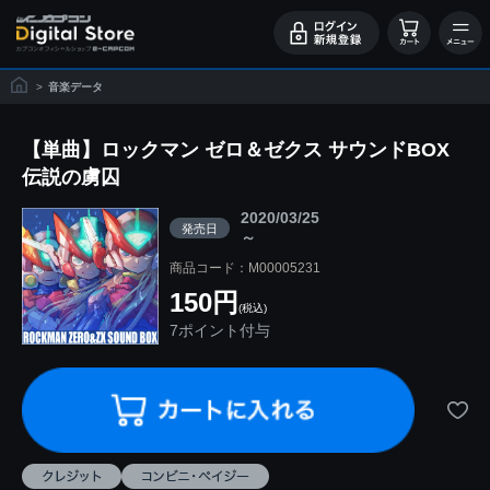
>
音楽データ
【単曲】ロックマン ゼロ＆ゼクス サウンドBOX
伝説の虜囚
2020/03/25
発売日
～
商品コード：M00005231
150円
(税込)
7ポイント付与