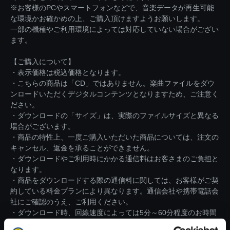
※お客様のPCやスマートフォンなどで、音楽データが再生可能
な環境かお確かめの上、ご購入頂けますようお願いします。
一部の機種やご利用環境によっては対応していない場合がござい
ます。
【ご購入について】
・表示価格は税込価格となります。
・こちらの商品は「CD」ではありません。楽曲ファイルをダウ
ンロードいただくデジタルコンテンツとなりますため、ご注意く
ださい。
・ダウンロードの「サイズ」は、実際のファイルサイズと異なる
場合がございます。
・商品の特性上、一度ご購入いただいた商品については、注文の
キャンセル、返金を承ることができません。
・ダウンロードやご利用時にかかる通信料はお客さまのご負担と
なります。
・商品をダウンロードする際の通信料に関しては、お客様がご契
約している料金プランにより異なります。通信会社や携帯電話会
社にご確認のうえ、ご利用ください。
・ダウンロード時、回線速度によっては5分～60分程度のお時間
がかかる場合がございます。