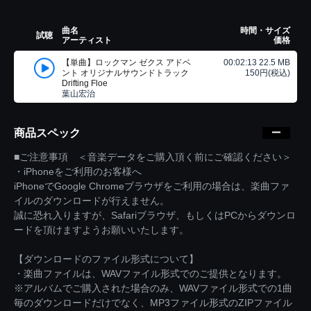
曲名
時間・サイズ
試聴
アーティスト
価格
【単曲】ロックマン ゼクス アドベ
00:02:13 22.5 MB
ント オリジナルサウンドトラック
150円(税込)
Drifting Floe
葉山宏治
商品スペック
■ご注意事項 ＜音楽データをご購入頂く前にご確認ください＞
・iPhoneをご利用のお客様へ
iPhoneでGoogle Chromeブラウザをご利用の場合は、楽曲ファ
イルのダウンロードが行えません。
誠に恐れ入りますが、Safariブラウザ、もしくはPCからダウンロ
ードを頂けますようお願いいたします。
【ダウンロードのファイル形式について】
・楽曲ファイルは、WAVファイル形式でのご提供となります。
※アルバムでご購入された場合のみ、WAVファイル形式での1曲
毎のダウンロードだけでなく、MP3ファイル形式のZIPファイル