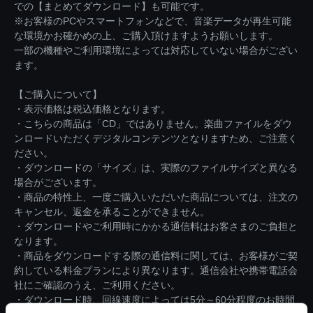
での【まとめてダウンロード】も可能です。
※お客様のPCやスマートフォンなどで、音楽データが再生可能
な環境かお確かめの上、ご購入頂けますようお願いします。
一部の機種やご利用環境によっては対応していない場合がござい
ます。
【ご購入について】
・表示価格は税込価格となります。
・こちらの商品は「CD」ではありません。楽曲ファイルをダウ
ンロードいただくデジタルコンテンツとなりますため、ご注意く
ださい。
・ダウンロードの「サイズ」は、実際のファイルサイズと異なる
場合がございます。
・商品の特性上、一度ご購入いただいた商品については、注文の
キャンセル、返金を承ることができません。
・ダウンロードやご利用時にかかる通信料はお客さまのご負担と
なります。
・商品をダウンロードする際の通信料に関しては、お客様がご契
約している料金プランにより異なります。通信会社や携帯電話会
社にご確認のうえ、ご利用ください。
・ダウンロード時、回線速度によっては5分～60分程度のお時間