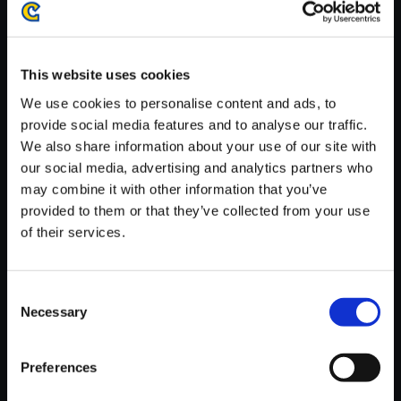
がかかる場合がございます。
※ご購入いただいたファイルのダウンロードの際には、通信環境
が安定しているWifi環境でお試しください。
This website uses cookies
We use cookies to personalise content and ads, to
provide social media features and to analyse our traffic.
We also share information about your use of our site with
our social media, advertising and analytics partners who
【単曲】ロックマン ゼクス アド
may combine it with other information that you’ve
ベント オリジナルサウンドトラ
provided to them or that they’ve collected from your use
ック Drifting Floe
of their services.
150円
(税込)
7ポイント付与
Consent
Necessary
Selection
Preferences