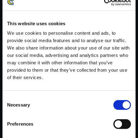
※ご購入いただいたファイルのダウンロードの際には、通信環境
が安定しているWifi環境でお試しください。
This website uses cookies
We use cookies to personalise content and ads, to
provide social media features and to analyse our traffic.
We also share information about your use of our site with
【単曲】ロックマン ゼロ3 オリ
our social media, advertising and analytics partners who
ジナルサウンドトラック 紅き伝
may combine it with other information that you’ve
説
provided to them or that they’ve collected from your use
of their services.
150円
(税込)
7ポイント付与
Consent
Necessary
Selection
Preferences