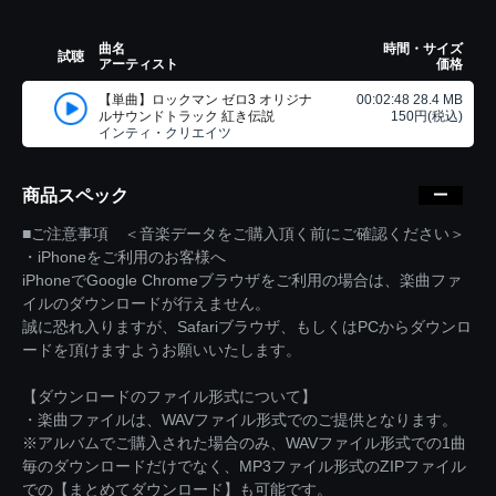
曲名
時間・サイズ
試聴
アーティスト
価格
【単曲】ロックマン ゼロ3 オリジナ
00:02:48 28.4 MB
ルサウンドトラック 紅き伝説
150円(税込)
インティ・クリエイツ
商品スペック
■ご注意事項 ＜音楽データをご購入頂く前にご確認ください＞
・iPhoneをご利用のお客様へ
iPhoneでGoogle Chromeブラウザをご利用の場合は、楽曲ファ
イルのダウンロードが行えません。
誠に恐れ入りますが、Safariブラウザ、もしくはPCからダウンロ
ードを頂けますようお願いいたします。
【ダウンロードのファイル形式について】
・楽曲ファイルは、WAVファイル形式でのご提供となります。
※アルバムでご購入された場合のみ、WAVファイル形式での1曲
毎のダウンロードだけでなく、MP3ファイル形式のZIPファイル
での【まとめてダウンロード】も可能です。