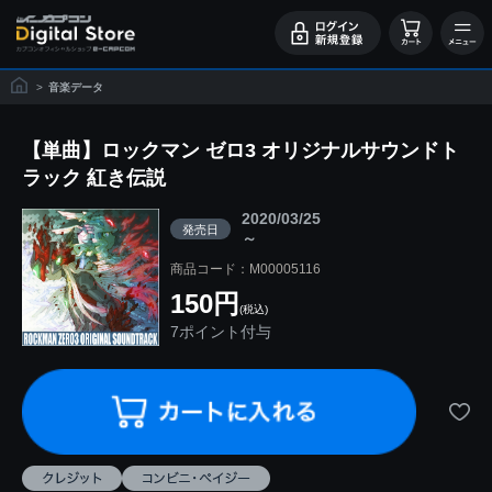
>
音楽データ
【単曲】ロックマン ゼロ3 オリジナルサウンドト
ラック 紅き伝説
2020/03/25
発売日
～
商品コード：M00005116
150円
(税込)
7ポイント付与