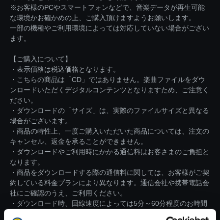
※お客様のPCやスマートフォンなどで、音楽データが再生可能
な環境かお確かめの上、ご購入頂けますようお願いします。
一部の機種やご利用環境によっては対応していない場合がござい
ます。
【ご購入について】
・表示価格は税込価格となります。
・こちらの商品は「CD」ではありません。楽曲ファイルをダウ
ンロードいただくデジタルコンテンツとなりますため、ご注意く
ださい。
・ダウンロードの「サイズ」は、実際のファイルサイズと異なる
場合がございます。
・商品の特性上、一度ご購入いただいた商品については、注文の
キャンセル、返金を承ることができません。
・ダウンロードやご利用時にかかる通信料はお客さまのご負担と
なります。
・商品をダウンロードする際の通信料に関しては、お客様がご契
約している料金プランにより異なります。通信会社や携帯電話会
社にご確認のうえ、ご利用ください。
・ダウンロード時、回線速度によっては5分～60分程度のお時間
がかかる場合がございます。