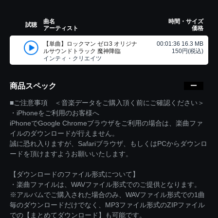
曲名
時間・サイズ
試聴
アーティスト
価格
【単曲】ロックマン ゼロ3 オリジナ
00:01:36 16.3 MB
ルサウンドトラック 魔神降臨
150円(税込)
インティ・クリエイツ
商品スペック
■ご注意事項 ＜音楽データをご購入頂く前にご確認ください＞
・iPhoneをご利用のお客様へ
iPhoneでGoogle Chromeブラウザをご利用の場合は、楽曲ファ
イルのダウンロードが行えません。
誠に恐れ入りますが、Safariブラウザ、もしくはPCからダウンロ
ードを頂けますようお願いいたします。
【ダウンロードのファイル形式について】
・楽曲ファイルは、WAVファイル形式でのご提供となります。
※アルバムでご購入された場合のみ、WAVファイル形式での1曲
毎のダウンロードだけでなく、MP3ファイル形式のZIPファイル
での【まとめてダウンロード】も可能です。