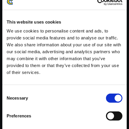
※ご購入いただいたファイルのダウンロードの際には、通信環境
が安定しているWifi環境でお試しください。
This website uses cookies
We use cookies to personalise content and ads, to
provide social media features and to analyse our traffic.
We also share information about your use of our site with
【単曲】ロックマン ゼロ3 オリ
our social media, advertising and analytics partners who
ジナルサウンドトラック 魔神降
may combine it with other information that you’ve
臨
provided to them or that they’ve collected from your use
of their services.
150円
(税込)
7ポイント付与
Consent
Necessary
Selection
Preferences