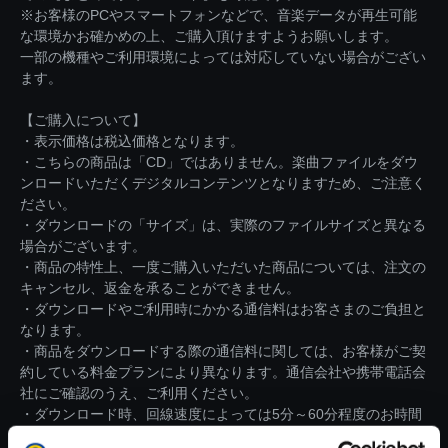
※お客様のPCやスマートフォンなどで、音楽データが再生可能
な環境かお確かめの上、ご購入頂けますようお願いします。
一部の機種やご利用環境によっては対応していない場合がござい
ます。
【ご購入について】
・表示価格は税込価格となります。
・こちらの商品は「CD」ではありません。楽曲ファイルをダウ
ンロードいただくデジタルコンテンツとなりますため、ご注意く
ださい。
・ダウンロードの「サイズ」は、実際のファイルサイズと異なる
場合がございます。
・商品の特性上、一度ご購入いただいた商品については、注文の
キャンセル、返金を承ることができません。
・ダウンロードやご利用時にかかる通信料はお客さまのご負担と
なります。
・商品をダウンロードする際の通信料に関しては、お客様がご契
約している料金プランにより異なります。通信会社や携帯電話会
社にご確認のうえ、ご利用ください。
・ダウンロード時、回線速度によっては5分～60分程度のお時間
がかかる場合がございます。