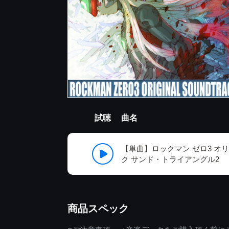
試聴
曲名
【単曲】ロックマン ゼロ3 オ
ク サンド・トライアングル2
商品スペック