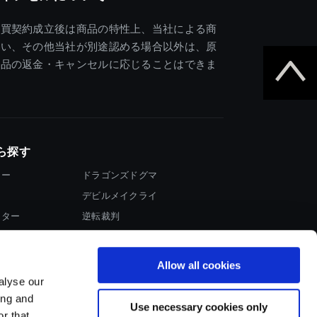
売買契約成立後は商品の特性上、当社による商
違い、その他当社が別途認める場合以外は、原
商品の返金・キャンセルに応じることはできま
ら探す
ター
ドラゴンズドグマ
デビルメイクライ
イター
逆転裁判
大神
Allow all cookies
alyse our
ing and
Use necessary cookies only
r that