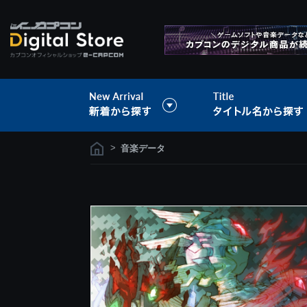
>
音楽データ