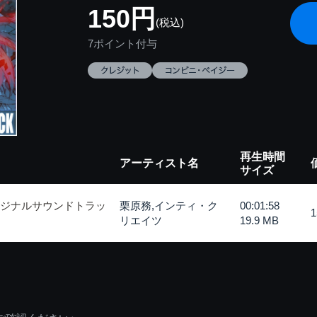
150円
(税込)
7ポイント付与
再生時間
アーティスト名
サイズ
リジナルサウンドトラッ
栗原務,インティ・ク
00:01:58
リエイツ
19.9 MB