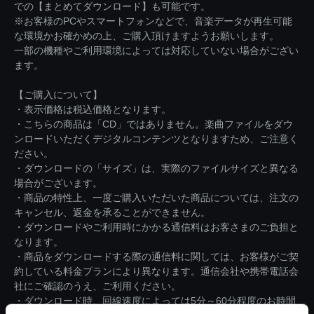
での【まとめてダウンロード】も可能です。
※お客様のPCやスマートフォンなどで、音楽データが再生可能
な環境かお確かめの上、ご購入頂けますようお願いします。
一部の機種やご利用環境によっては対応していない場合がござい
ます。
【ご購入について】
・表示価格は税込価格となります。
・こちらの商品は「CD」ではありません。楽曲ファイルをダウ
ンロードいただくデジタルコンテンツとなりますため、ご注意く
ださい。
・ダウンロードの「サイズ」は、実際のファイルサイズと異なる
場合がございます。
・商品の特性上、一度ご購入いただいた商品については、注文の
キャンセル、返金を承ることができません。
・ダウンロードやご利用時にかかる通信料はお客さまのご負担と
なります。
・商品をダウンロードする際の通信料に関しては、お客様がご契
約している料金プランにより異なります。通信会社や携帯電話会
社にご確認のうえ、ご利用ください。
・ダウンロード時、回線速度によっては5分～60分程度のお時間