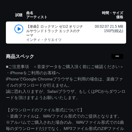
曲名
時間・サイズ
試聴
アーティスト
価格
【単曲】ロックマン ゼロ2 オリジナ
00:02:07 21.5 MB
ルサウンドトラック エックスのテ
150円(税込)
ーマ
インティ・クリエイツ
商品スペック
■ご注意事項 ＜音楽データをご購入頂く前にご確認ください＞
・iPhoneをご利用のお客様へ
iPhoneでGoogle Chromeブラウザをご利用の場合は、楽曲ファ
イルのダウンロードが行えません。
誠に恐れ入りますが、Safariブラウザ、もしくはPCからダウンロ
ードを頂けますようお願いいたします。
【ダウンロードのファイル形式について】
・楽曲ファイルは、WAVファイル形式でのご提供となります。
※アルバムでご購入された場合のみ、WAVファイル形式での1曲
毎のダウンロードだけでなく、MP3ファイル形式のZIPファイル