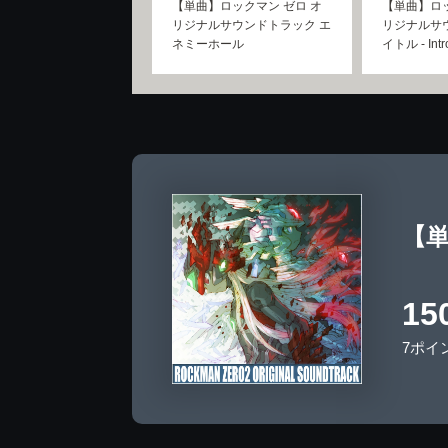
【単曲】ロックマン ゼロ オ
【単曲】ロッ
リジナルサウンドトラック エ
リジナルサ
ネミーホール
イトル - Intro
【単
15
7ポイ