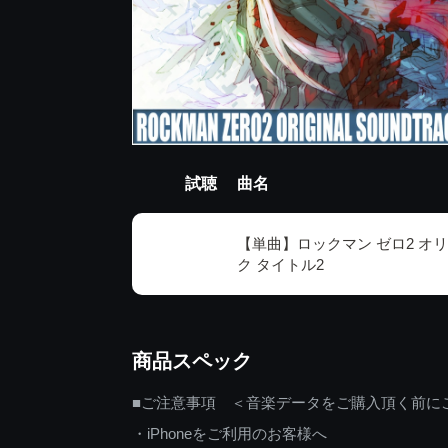
試聴
曲名
【単曲】ロックマン ゼロ2 オ
ク タイトル2
商品スペック
■ご注意事項 ＜音楽データをご購入頂く前に
・iPhoneをご利用のお客様へ