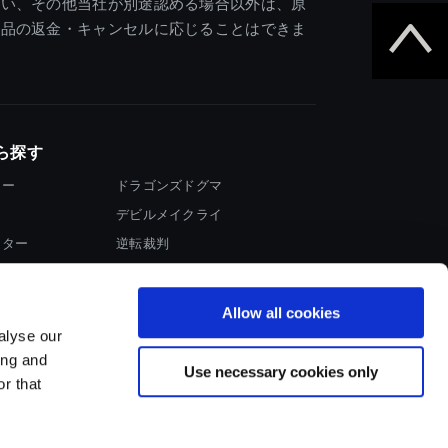
違い、その他当社が別途認める場合以外は、原
商品の返金・キャンセルに応じることはできま
ら探す
ター
ドラゴンズドグマ
デビルメイクライ
イター
逆転裁判
大神
Allow all cookies
alyse our
ing and
Use necessary cookies only
r that