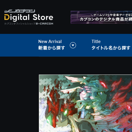
>
音楽データ