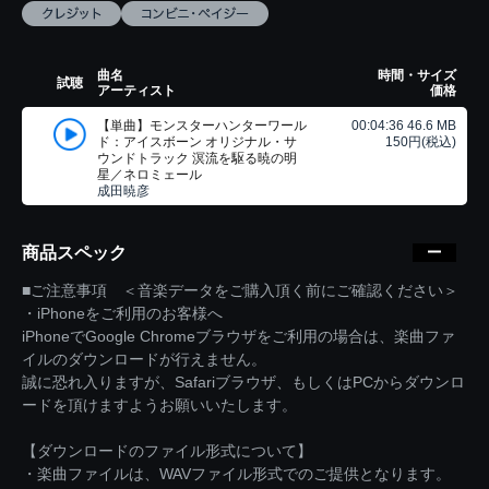
曲名
時間・サイズ
試聴
アーティスト
価格
【単曲】モンスターハンターワール
00:04:36 46.6 MB
ド：アイスボーン オリジナル・サ
150円(税込)
ウンドトラック 溟流を駆る暁の明
星／ネロミェール
成田暁彦
商品スペック
■ご注意事項 ＜音楽データをご購入頂く前にご確認ください＞
・iPhoneをご利用のお客様へ
iPhoneでGoogle Chromeブラウザをご利用の場合は、楽曲ファ
イルのダウンロードが行えません。
誠に恐れ入りますが、Safariブラウザ、もしくはPCからダウンロ
ードを頂けますようお願いいたします。
【ダウンロードのファイル形式について】
・楽曲ファイルは、WAVファイル形式でのご提供となります。