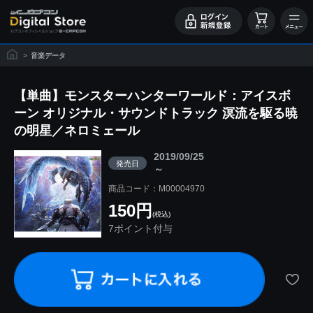
>
音楽データ
【単曲】モンスターハンターワールド：アイスボ
ーン オリジナル・サウンドトラック 溟流を駆る暁
の明星／ネロミェール
2019/09/25
発売日
～
商品コード：M00004970
150円
(税込)
7ポイント付与