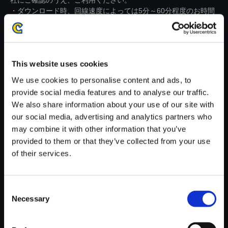
社にご確認のうえ、ご利用ください。
・ダウンロード時、回線速度によっては5分～60分程度のお時間
がかかる場合がございます。
※ご購入いただいたファイルのダウンロードの際には、通信環境
が安定しているWifi環境でお試しください。
This website uses cookies
We use cookies to personalise content and ads, to
provide social media features and to analyse our traffic.
We also share information about your use of our site with
our social media, advertising and analytics partners who
【単曲】モンスターハンターワ
may combine it with other information that you’ve
ールド：アイスボーン オリジナ
provided to them or that they’ve collected from your use
ル・サウンドトラック 溟流を駆
of their services.
る暁の明星／ネロミェール
150円
(税込)
7ポイント付与
Consent
Necessary
Selection