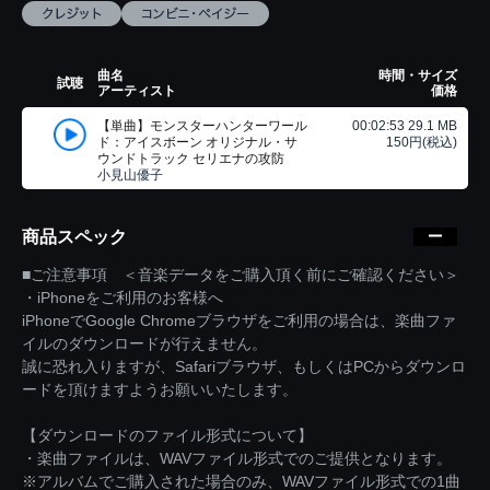
曲名
時間・サイズ
試聴
アーティスト
価格
【単曲】モンスターハンターワール
00:02:53 29.1 MB
ド：アイスボーン オリジナル・サ
150円(税込)
ウンドトラック セリエナの攻防
小見山優子
商品スペック
■ご注意事項 ＜音楽データをご購入頂く前にご確認ください＞
・iPhoneをご利用のお客様へ
iPhoneでGoogle Chromeブラウザをご利用の場合は、楽曲ファ
イルのダウンロードが行えません。
誠に恐れ入りますが、Safariブラウザ、もしくはPCからダウンロ
ードを頂けますようお願いいたします。
【ダウンロードのファイル形式について】
・楽曲ファイルは、WAVファイル形式でのご提供となります。
※アルバムでご購入された場合のみ、WAVファイル形式での1曲