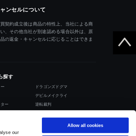
ャンセルについて
売買契約成立後は商品の特性上、当社による商
違い、その他当社が別途認める場合以外は、原
商品の返金・キャンセルに応じることはできま
ら探す
ター
ドラゴンズドグマ
デビルメイクライ
イター
逆転裁判
大神
Allow all cookies
alyse our