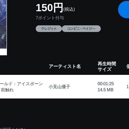
150円
(税込)
7ポイント付与
再生時間
アーティスト名
サイズ
ールド：アイスボーン
00:01:25
小見山優子
 前触れ
14.5 MB