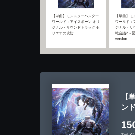
【単曲】モンスターハンター
【単曲】モ
ワールド：アイスボーン オリ
ワールド：
ジナル・サウンドトラック セ
ジナル・サ
リエナの攻防
戦会議2～緊
version
【
ンド
15
7ポイ