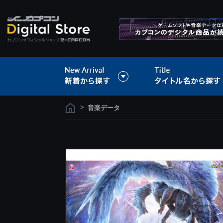
>
音楽データ