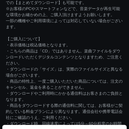
での【まとめてダウンロード】も可能です。
※お客様のPCやスマートフォンなどで、音楽データが再生可能
な環境かお確かめの上、ご購入頂けますようお願いします。
一部の機種やご利用環境によっては対応していない場合がござい
ます。
【ご購入について】
・表示価格は税込価格となります。
・こちらの商品は「CD」ではありません。楽曲ファイルをダウ
ンロードいただくデジタルコンテンツとなりますため、ご注意く
ださい。
・ダウンロードの「サイズ」は、実際のファイルサイズと異なる
場合がございます。
・商品の特性上、一度ご購入いただいた商品については、注文の
キャンセル、返金を承ることができません。
・ダウンロードやご利用時にかかる通信料はお客さまのご負担と
なります。
・商品をダウンロードする際の通信料に関しては、お客様がご契
約している料金プランにより異なります。通信会社や携帯電話会
社にご確認のうえ、ご利用ください。
・ダウンロード時、回線速度によっては5分～60分程度のお時間