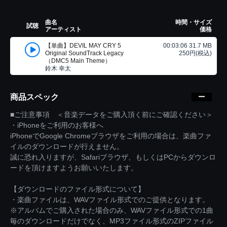
曲名
時間・サイズ
試聴
アーティスト
価格
【単曲】DEVIL MAY CRY 5
00:03:06 31.7 MB
Original SoundTrack Legacy
250円(税込)
（DMC5 Main Theme）
鈴木 幸太
商品スペック
■ご注意事項 ＜音楽データをご購入頂く前にご確認ください＞
・iPhoneをご利用のお客様へ
iPhoneでGoogle Chromeブラウザをご利用の場合は、楽曲ファ
イルのダウンロードが行えません。
誠に恐れ入りますが、Safariブラウザ、もしくはPCからダウンロ
ードを頂けますようお願いいたします。
【ダウンロードのファイル形式について】
・楽曲ファイルは、WAVファイル形式でのご提供となります。
※アルバムでご購入された場合のみ、WAVファイル形式での1曲
毎のダウンロードだけでなく、MP3ファイル形式のZIPファイル