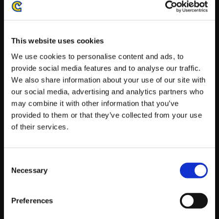
がかかる場合がございます。
※ご購入いただいたファイルのダウンロードの際には、通信環境
が安定しているWifi環境でお試しください。
This website uses cookies
We use cookies to personalise content and ads, to
provide social media features and to analyse our traffic.
We also share information about your use of our site with
our social media, advertising and analytics partners who
【単曲】DEVIL MAY CRY 5 Ori
may combine it with other information that you’ve
ginal SoundTrack Legacy （D
provided to them or that they’ve collected from your use
MC5 Main Theme）
of their services.
250円
(税込)
12ポイント付与
Consent
Necessary
Selection
Preferences