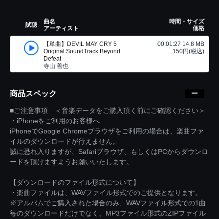
曲名
時間・サイズ
試聴
アーティスト
価格
【単曲】DEVIL MAY CRY 5
00:01:27 14.8 MB
Original SoundTrack Beyond
150円(税込)
Defeat
寺山 善也
商品スペック
■ご注意事項 ＜音楽データをご購入頂く前にご確認ください＞
・iPhoneをご利用のお客様へ
iPhoneでGoogle Chromeブラウザをご利用の場合は、楽曲ファ
イルのダウンロードが行えません。
誠に恐れ入りますが、Safariブラウザ、もしくはPCからダウンロ
ードを頂けますようお願いいたします。
【ダウンロードのファイル形式について】
・楽曲ファイルは、WAVファイル形式でのご提供となります。
※アルバムでご購入された場合のみ、WAVファイル形式での1曲
毎のダウンロードだけでなく、MP3ファイル形式のZIPファイル