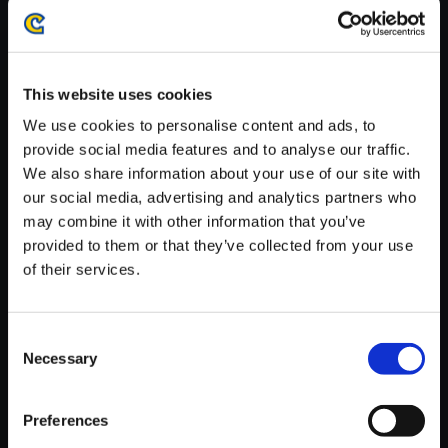
がかかる場合がございます。
※ご購入いただいたファイルのダウンロードの際には、通信環境
が安定しているWifi環境でお試しください。
This website uses cookies
We use cookies to personalise content and ads, to
provide social media features and to analyse our traffic.
We also share information about your use of our site with
【単曲】バイオハザード RE:2
our social media, advertising and analytics partners who
オリジナル・サウンドトラック
may combine it with other information that you’ve
Fear Again
provided to them or that they’ve collected from your use
of their services.
150円
(税込)
7ポイント付与
Consent
Necessary
Selection
Preferences