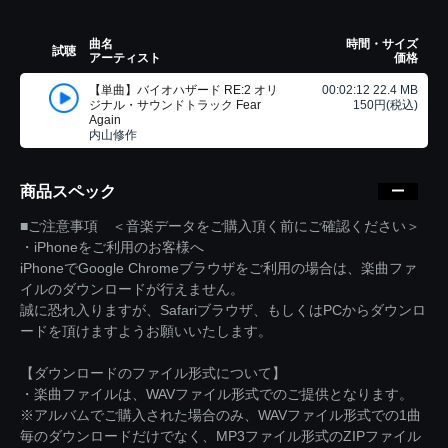
曲名
時間・サイズ
試聴
アーティスト
価格
【単曲】バイオハザード RE:2 オリ
00:02:12 22.4 MB
ジナル・サウンドトラック Fear
150円(税込)
Again
内山修作
商品スペック
■ご注意事項 ＜音楽データをご購入頂く前にご確認ください＞
・iPhoneをご利用のお客様へ
iPhoneでGoogle Chromeブラウザをご利用の場合は、楽曲ファ
イルのダウンロードが行えません。
誠に恐れ入りますが、Safariブラウザ、もしくはPCからダウンロ
ードを頂けますようお願いいたします。
【ダウンロードのファイル形式について】
・楽曲ファイルは、WAVファイル形式でのご提供となります。
※アルバムでご購入された場合のみ、WAVファイル形式での1曲
毎のダウンロードだけでなく、MP3ファイル形式のZIPファイル