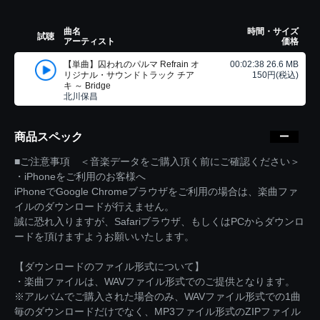
曲名
時間・サイズ
試聴
アーティスト
価格
【単曲】囚われのパルマ Refrain オ
00:02:38 26.6 MB
リジナル・サウンドトラック チア
150円(税込)
キ ～ Bridge
北川保昌
商品スペック
■ご注意事項 ＜音楽データをご購入頂く前にご確認ください＞
・iPhoneをご利用のお客様へ
iPhoneでGoogle Chromeブラウザをご利用の場合は、楽曲ファ
イルのダウンロードが行えません。
誠に恐れ入りますが、Safariブラウザ、もしくはPCからダウンロ
ードを頂けますようお願いいたします。
【ダウンロードのファイル形式について】
・楽曲ファイルは、WAVファイル形式でのご提供となります。
※アルバムでご購入された場合のみ、WAVファイル形式での1曲
毎のダウンロードだけでなく、MP3ファイル形式のZIPファイル