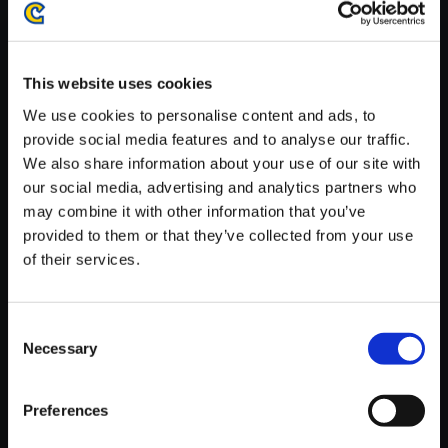
がかかる場合がございます。
※ご購入いただいたファイルのダウンロードの際には、通信環境
が安定しているWifi環境でお試しください。
This website uses cookies
We use cookies to personalise content and ads, to
provide social media features and to analyse our traffic.
We also share information about your use of our site with
our social media, advertising and analytics partners who
【単曲】囚われのパルマ Refrai
may combine it with other information that you’ve
n オリジナル・サウンドトラッ
provided to them or that they’ve collected from your use
ク チアキ ～ Bridge
of their services.
150円
(税込)
7ポイント付与
Consent
Necessary
Selection
Preferences