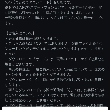
での【まとめてダウンロード】も可能です。
※お客様のPCやスマートフォンなどで、音楽データが再生可能
な環境かお確かめの上、ご購入頂けますようお願いします。
一部の機種やご利用環境によっては対応していない場合がござい
ます。
【ご購入について】
・表示価格は税込価格となります。
・こちらの商品は「CD」ではありません。楽曲ファイルをダウ
ンロードいただくデジタルコンテンツとなりますため、ご注意く
ださい。
・ダウンロードの「サイズ」は、実際のファイルサイズと異なる
場合がございます。
・商品の特性上、一度ご購入いただいた商品については、注文の
キャンセル、返金を承ることができません。
・ダウンロードやご利用時にかかる通信料はお客さまのご負担と
なります。
・商品をダウンロードする際の通信料に関しては、お客様がご契
約している料金プランにより異なります。通信会社や携帯電話会
社にご確認のうえ、ご利用ください。
・ダウンロード時、回線速度によっては5分～60分程度のお時間