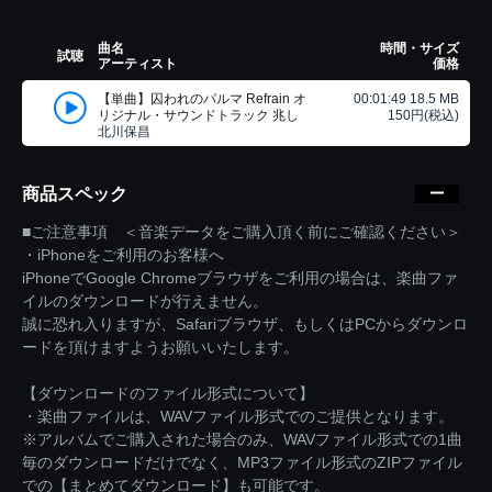
曲名
時間・サイズ
試聴
アーティスト
価格
【単曲】囚われのパルマ Refrain オ
00:01:49 18.5 MB
リジナル・サウンドトラック 兆し
150円(税込)
北川保昌
商品スペック
■ご注意事項 ＜音楽データをご購入頂く前にご確認ください＞
・iPhoneをご利用のお客様へ
iPhoneでGoogle Chromeブラウザをご利用の場合は、楽曲ファ
イルのダウンロードが行えません。
誠に恐れ入りますが、Safariブラウザ、もしくはPCからダウンロ
ードを頂けますようお願いいたします。
【ダウンロードのファイル形式について】
・楽曲ファイルは、WAVファイル形式でのご提供となります。
※アルバムでご購入された場合のみ、WAVファイル形式での1曲
毎のダウンロードだけでなく、MP3ファイル形式のZIPファイル
での【まとめてダウンロード】も可能です。