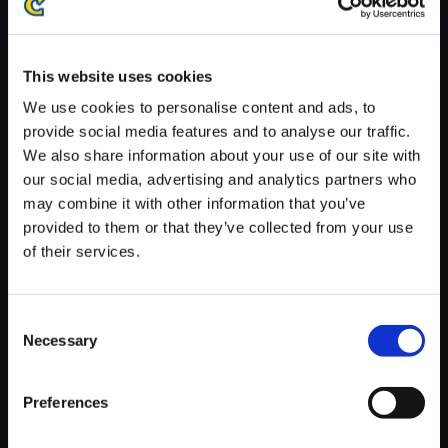
※ご購入いただいたファイルのダウンロードの際には、通信環境
が安定しているWifi環境でお試しください。
This website uses cookies
We use cookies to personalise content and ads, to
provide social media features and to analyse our traffic.
We also share information about your use of our site with
【単曲】囚われのパルマ Refrai
our social media, advertising and analytics partners who
n オリジナル・サウンドトラッ
may combine it with other information that you’ve
ク 兆し
provided to them or that they’ve collected from your use
of their services.
150円
(税込)
7ポイント付与
Consent
Necessary
Selection
Preferences