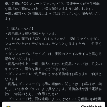
※お客様のPCやスマートフォンなどで、音楽データが再生可能
な環境かお確かめの上、ご購入頂けますようお願いします。
一部の機種やご利用環境によっては対応していない場合がござい
ます。
【ご購入について】
・表示価格は税込価格となります。
・こちらの商品は「CD」ではありません。楽曲ファイルをダウ
ンロードいただくデジタルコンテンツとなりますため、ご注意く
ださい。
・ダウンロードの「サイズ」は、実際のファイルサイズと異なる
場合がございます。
・商品の特性上、一度ご購入いただいた商品については、注文の
キャンセル、返金を承ることができません。
・ダウンロードやご利用時にかかる通信料はお客さまのご負担と
なります。
・商品をダウンロードする際の通信料に関しては、お客様がご契
約している料金プランにより異なります。通信会社や携帯電話会
社にご確認のうえ、ご利用ください。
・ダウンロード時、回線速度によっては5分～60分程度のお時間
がかかる場合がございます。