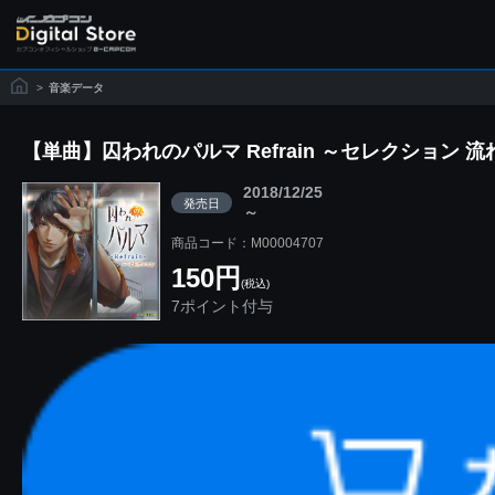
>
音楽データ
【単曲】囚われのパルマ Refrain ～セレクション 
2018/12/25
発売日
～
商品コード：M00004707
150円
(税込)
7ポイント付与