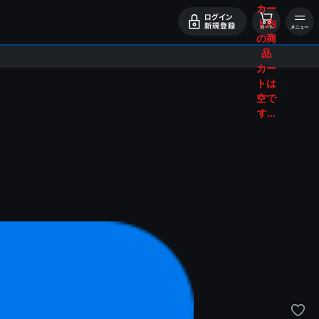
カー
ト内
の商
品
カー
トは
空で
す...