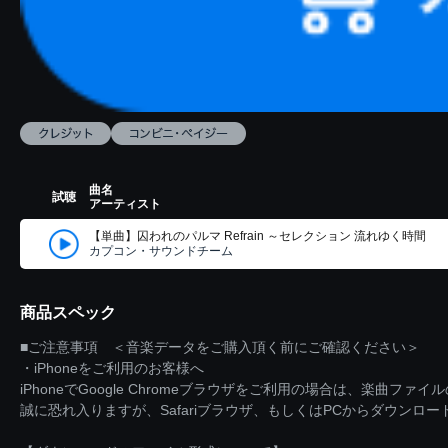
曲名
試聴
アーティスト
【単曲】囚われのパルマ Refrain ～セレクション 流れゆく時間
カプコン・サウンドチーム
商品スペック
■ご注意事項 ＜音楽データをご購入頂く前にご確認ください＞
・iPhoneをご利用のお客様へ
iPhoneでGoogle Chromeブラウザをご利用の場合は、楽曲フ
誠に恐れ入りますが、Safariブラウザ、もしくはPCからダウンロ