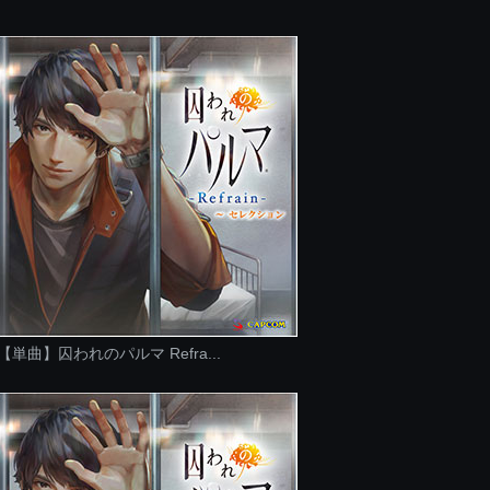
【単曲】囚われのパルマ Refra...