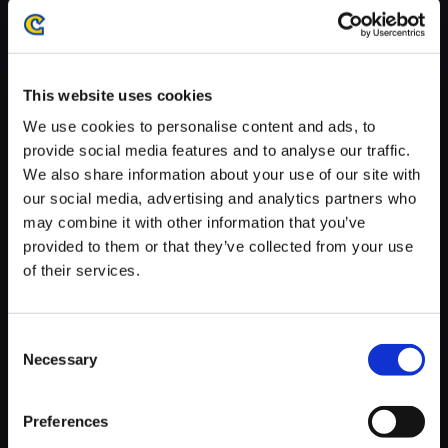
がかかる場合がございます。
※ご購入いただいたファイルのダウンロードの際には、通信環境
が安定しているWifi環境でお試しください。
This website uses cookies
We use cookies to personalise content and ads, to
provide social media features and to analyse our traffic.
We also share information about your use of our site with
【単曲】ロックマン11 運命の歯
our social media, advertising and analytics partners who
車！！ オリジナルサウンドトラ
may combine it with other information that you’ve
ック ACTIVATE DOUBLE GEA
provided to them or that they’ve collected from your use
R
of their services.
150円
(税込)
7ポイント付与
Consent
Necessary
Selection
Preferences