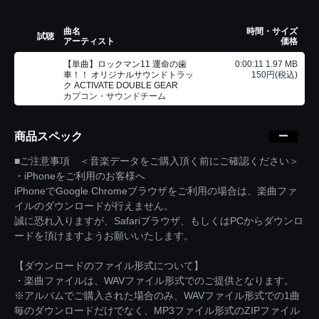
曲名
時間・サイズ
試聴
アーティスト
価格
【単曲】ロックマン11 運命の歯
0:00:11 1.97 MB
車！！ オリジナルサウンドトラッ
150円(税込)
ク ACTIVATE DOUBLE GEAR
カプコン・サウンドチーム
商品スペック
■ご注意事項 ＜音楽データをご購入頂く前にご確認ください＞
・iPhoneをご利用のお客様へ
iPhoneでGoogle Chromeブラウザをご利用の場合は、楽曲ファ
イルのダウンロードが行えません。
誠に恐れ入りますが、Safariブラウザ、もしくはPCからダウンロ
ードを頂けますようお願いいたします。
【ダウンロードのファイル形式について】
・楽曲ファイルは、WAVファイル形式でのご提供となります。
※アルバムでご購入された場合のみ、WAVファイル形式での1曲
毎のダウンロードだけでなく、MP3ファイル形式のZIPファイル