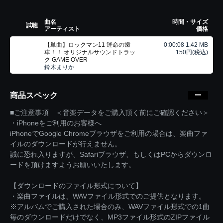
曲名
時間・サイズ
試聴
アーティスト
価格
【単曲】ロックマン11 運命の歯
0:00:08 1.42 MB
車！！ オリジナルサウンドトラッ
150円(税込)
ク GAME OVER
鈴木まりか
商品スペック
■ご注意事項 ＜音楽データをご購入頂く前にご確認ください＞
・iPhoneをご利用のお客様へ
iPhoneでGoogle Chromeブラウザをご利用の場合は、楽曲ファ
イルのダウンロードが行えません。
誠に恐れ入りますが、Safariブラウザ、もしくはPCからダウンロ
ードを頂けますようお願いいたします。
【ダウンロードのファイル形式について】
・楽曲ファイルは、WAVファイル形式でのご提供となります。
※アルバムでご購入された場合のみ、WAVファイル形式での1曲
毎のダウンロードだけでなく、MP3ファイル形式のZIPファイル