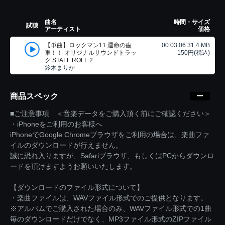
曲名
時間・サイズ
試聴
アーティスト
価格
【単曲】ロックマン11 運命の歯
00:03:06 31.4 MB
車！！ オリジナルサウンドトラッ
150円(税込)
ク STAFF ROLL 2
鈴木まりか
商品スペック
■ご注意事項 ＜音楽データをご購入頂く前にご確認ください＞
・iPhoneをご利用のお客様へ
iPhoneでGoogle Chromeブラウザをご利用の場合は、楽曲ファ
イルのダウンロードが行えません。
誠に恐れ入りますが、Safariブラウザ、もしくはPCからダウンロ
ードを頂けますようお願いいたします。
【ダウンロードのファイル形式について】
・楽曲ファイルは、WAVファイル形式でのご提供となります。
※アルバムでご購入された場合のみ、WAVファイル形式での1曲
毎のダウンロードだけでなく、MP3ファイル形式のZIPファイル