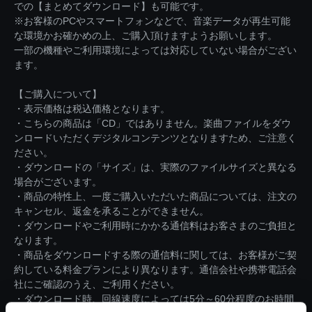
での【まとめてダウンロード】も可能です。
※お客様のPCやスマートフォンなどで、音楽データが再生可能
な環境かお確かめの上、ご購入頂けますようお願いします。
一部の機種やご利用環境によっては対応していない場合がござい
ます。
【ご購入について】
・表示価格は税込価格となります。
・こちらの商品は「CD」ではありません。楽曲ファイルをダウ
ンロードいただくデジタルコンテンツとなりますため、ご注意く
ださい。
・ダウンロードの「サイズ」は、実際のファイルサイズと異なる
場合がございます。
・商品の特性上、一度ご購入いただいた商品については、注文の
キャンセル、返金を承ることができません。
・ダウンロードやご利用時にかかる通信料はお客さまのご負担と
なります。
・商品をダウンロードする際の通信料に関しては、お客様がご契
約している料金プランにより異なります。通信会社や携帯電話会
社にご確認のうえ、ご利用ください。
・ダウンロード時、回線速度によっては5分～60分程度のお時間