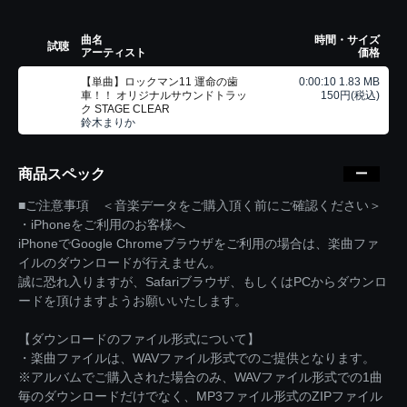
曲名
時間・サイズ
試聴
アーティスト
価格
【単曲】ロックマン11 運命の歯
0:00:10 1.83 MB
車！！ オリジナルサウンドトラッ
150円(税込)
ク STAGE CLEAR
鈴木まりか
商品スペック
■ご注意事項 ＜音楽データをご購入頂く前にご確認ください＞
・iPhoneをご利用のお客様へ
iPhoneでGoogle Chromeブラウザをご利用の場合は、楽曲ファ
イルのダウンロードが行えません。
誠に恐れ入りますが、Safariブラウザ、もしくはPCからダウンロ
ードを頂けますようお願いいたします。
【ダウンロードのファイル形式について】
・楽曲ファイルは、WAVファイル形式でのご提供となります。
※アルバムでご購入された場合のみ、WAVファイル形式での1曲
毎のダウンロードだけでなく、MP3ファイル形式のZIPファイル