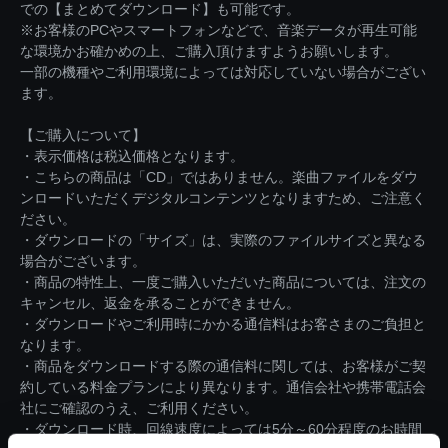
での【まとめてダウンロード】も可能です。
※お客様のPCやスマートフォンなどで、音楽データが再生可能
な環境かお確かめの上、ご購入頂けますようお願いします。
一部の機種やご利用環境によっては対応していない場合がござい
ます。
【ご購入について】
・表示価格は税込価格となります。
・こちらの商品は「CD」ではありません。楽曲ファイルをダウ
ンロードいただくデジタルコンテンツとなりますため、ご注意く
ださい。
・ダウンロードの「サイズ」は、実際のファイルサイズと異なる
場合がございます。
・商品の特性上、一度ご購入いただいた商品については、注文の
キャンセル、返金を承ることができません。
・ダウンロードやご利用時にかかる通信料はお客さまのご負担と
なります。
・商品をダウンロードする際の通信料に関しては、お客様がご契
約している料金プランにより異なります。通信会社や携帯電話会
社にご確認のうえ、ご利用ください。
・ダウンロード時、回線速度によっては5分～60分程度のお時間