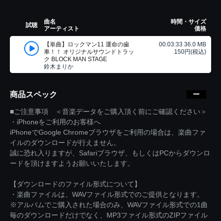
曲名
時間・サイズ
試聴
アーティスト
価格
【単曲】ロックマン11 運命の歯
00:03:33 36.0 MB
車！！ オリジナルサウンドトラッ
150円(税込)
ク BLOCK MAN STAGE
鈴木まりか
商品スペック
■ご注意事項 ＜音楽データをご購入頂く前にご確認ください＞
・iPhoneをご利用のお客様へ
iPhoneでGoogle Chromeブラウザをご利用の場合は、楽曲ファ
イルのダウンロードが行えません。
誠に恐れ入りますが、Safariブラウザ、もしくはPCからダウンロ
ードを頂けますようお願いいたします。
【ダウンロードのファイル形式について】
・楽曲ファイルは、WAVファイル形式でのご提供となります。
※アルバムでご購入された場合のみ、WAVファイル形式での1曲
毎のダウンロードだけでなく、MP3ファイル形式のZIPファイル