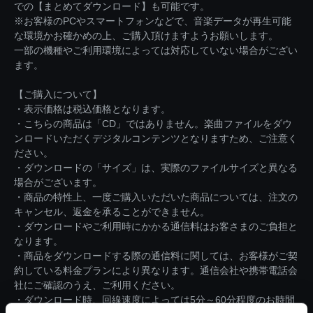
での【まとめてダウンロード】も可能です。
※お客様のPCやスマートフォンなどで、音楽データが再生可能
な環境かお確かめの上、ご購入頂けますようお願いします。
一部の機種やご利用環境によっては対応していない場合がござい
ます。
【ご購入について】
・表示価格は税込価格となります。
・こちらの商品は「CD」ではありません。楽曲ファイルをダウ
ンロードいただくデジタルコンテンツとなりますため、ご注意く
ださい。
・ダウンロードの「サイズ」は、実際のファイルサイズと異なる
場合がございます。
・商品の特性上、一度ご購入いただいた商品については、注文の
キャンセル、返金を承ることができません。
・ダウンロードやご利用時にかかる通信料はお客さまのご負担と
なります。
・商品をダウンロードする際の通信料に関しては、お客様がご契
約している料金プランにより異なります。通信会社や携帯電話会
社にご確認のうえ、ご利用ください。
・ダウンロード時、回線速度によっては5分～60分程度のお時間