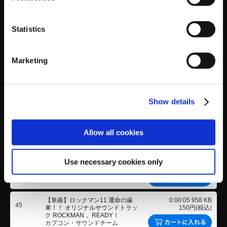
【単曲】ロックマン11 運命の歯
00:04:19 43.6 MB
41
車！！ オリジナルサウンドトラッ
150円(税込)
ク TUNDRA MAN STAGE
Statistics
（ARRANGED）
成田暁彦
Marketing
【単曲】ロックマン11 運命の歯
00:02:48 28.3 MB
42
車！！ オリジナルサウンドトラッ
150円(税込)
ク TORCH MAN STAGE
（ARRANGED）
加藤あずさ
Show details
【単曲】ロックマン11 運命の歯
00:03:11 32.2 MB
43
車！！ オリジナルサウンドトラッ
150円(税込)
ク BLAST MAN STAGE
（ARRANGED）
Allow all cookies
寺山善也
【単曲】ロックマン11 運命の歯
00:04:30 45.6 MB
Use necessary cookies only
44
車！！ オリジナルサウンドトラッ
150円(税込)
ク RM11
福原綾香
【単曲】ロックマン11 運命の歯
0:00:05 958 KB
45
車！！ オリジナルサウンドトラッ
150円(税込)
ク ROCKMAN， READY！
カプコン・サウンドチーム