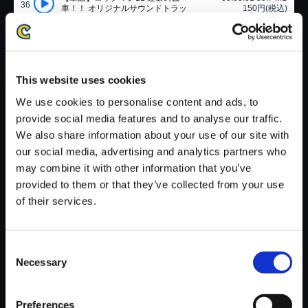
36
車！！ オリジナルサウンドトラッ
150円(税込)
ク BLOCK MAN STAGE
（ARRANGED）
北川保昌
【単曲】ロックマン11 運命の歯
00:03:07 31.6 MB
37
車！！ オリジナルサウンドトラッ
150円(税込)
This website uses cookies
ク ACID MAN STAGE
（ARRANGED）
We use cookies to personalise content and ads, to
康貞蘭
provide social media features and to analyse our traffic.
【単曲】ロックマン11 運命の歯
00:04:44 47.8 MB
We also share information about your use of our site with
38
車！！ オリジナルサウンドトラッ
150円(税込)
ク PILE MAN STAGE
our social media, advertising and analytics partners who
（ARRANGED）
may combine it with other information that you’ve
森本章之
provided to them or that they’ve collected from your use
【単曲】ロックマン11 運命の歯
00:04:14 42.8 MB
of their services.
39
車！！ オリジナルサウンドトラッ
150円(税込)
ク RUBBER MAN STAGE
（ARRANGED）
鈴木幸太
Consent
【単曲】ロックマン11 運命の歯
00:03:18 33.5 MB
Necessary
Selection
40
車！！ オリジナルサウンドトラッ
150円(税込)
ク FUSE MAN STAGE
（ARRANGED）
寺山善也
Preferences