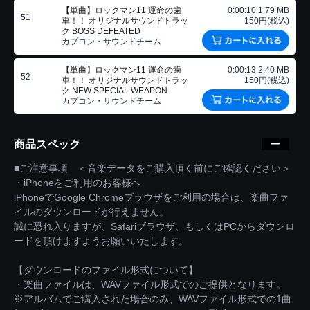
【単曲】ロックマン11 運命の歯
0:00:10 1.79 MB
51
車！！ オリジナルサウンドトラッ
150円(税込)
ク BOSS DEFEATED
カプコン・サウンドチーム
【単曲】ロックマン11 運命の歯
0:00:13 2.40 MB
52
車！！ オリジナルサウンドトラッ
150円(税込)
ク NEW SPECIAL WEAPON
カプコン・サウンドチーム
商品スペック
■ご注意事項 ＜音楽データをご購入頂く前にご確認ください＞
・iPhoneをご利用のお客様へ
iPhoneでGoogle Chromeブラウザをご利用の場合は、楽曲ファ
イルのダウンロードが行えません。
誠に恐れ入りますが、Safariブラウザ、もしくはPCからダウンロ
ードを頂けますようお願いいたします。
【ダウンロードのファイル形式について】
・楽曲ファイルは、WAVファイル形式でのご提供となります。
※アルバムでご購入された場合のみ、WAVファイル形式での1曲