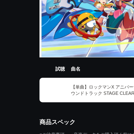
試聴
曲名
【単曲】ロックマンX アニバー
ウンドトラック STAGE CLEA
商品スペック