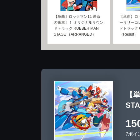
【単曲】ロックマン11 運命
【単曲】ロ
の歯車！！ オリジナルサウン
ーサリーコ
ドトラック RUBBER MAN
ドトラック G
STAGE （ARRANGED）
（Result）
【
ST
15
7ポイ