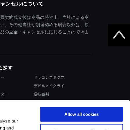
ャンセルについて
売買契約成立後は商品の特性上、当社による商
違い、その他当社が別途認める場合以外は、原
商品の返金・キャンセルに応じることはできま
ら探す
ター
ドラゴンズドグマ
デビルメイクライ
イター
逆転裁判
大神
Allow all cookies
alyse our
ing and