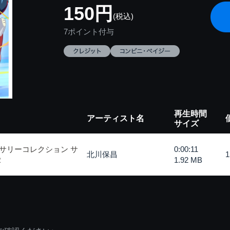
150円
(税込)
7ポイント付与
再生時間
アーティスト名
サイズ
サリーコレクション サ
0:00:11
北川保昌
R
1.92 MB