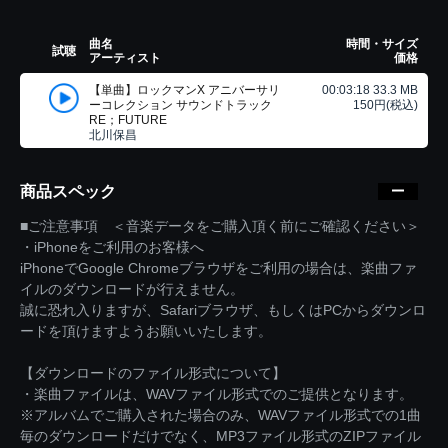
曲名
時間・サイズ
試聴
アーティスト
価格
【単曲】ロックマンX アニバーサリ
00:03:18 33.3 MB
ーコレクション サウンドトラック
150円(税込)
RE；FUTURE
北川保昌
商品スペック
■ご注意事項 ＜音楽データをご購入頂く前にご確認ください＞
・iPhoneをご利用のお客様へ
iPhoneでGoogle Chromeブラウザをご利用の場合は、楽曲ファ
イルのダウンロードが行えません。
誠に恐れ入りますが、Safariブラウザ、もしくはPCからダウンロ
ードを頂けますようお願いいたします。
【ダウンロードのファイル形式について】
・楽曲ファイルは、WAVファイル形式でのご提供となります。
※アルバムでご購入された場合のみ、WAVファイル形式での1曲
毎のダウンロードだけでなく、MP3ファイル形式のZIPファイル