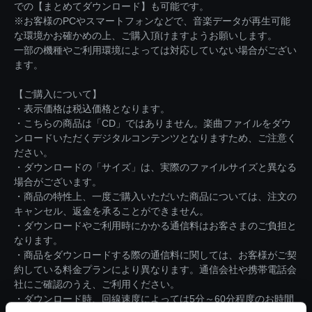
での【まとめてダウンロード】も可能です。
※お客様のPCやスマートフォンなどで、音楽データが再生可能
な環境かお確かめの上、ご購入頂けますようお願いします。
一部の機種やご利用環境によっては対応していない場合がござい
ます。
【ご購入について】
・表示価格は税込価格となります。
・こちらの商品は「CD」ではありません。楽曲ファイルをダウ
ンロードいただくデジタルコンテンツとなりますため、ご注意く
ださい。
・ダウンロードの「サイズ」は、実際のファイルサイズと異なる
場合がございます。
・商品の特性上、一度ご購入いただいた商品については、注文の
キャンセル、返金を承ることができません。
・ダウンロードやご利用時にかかる通信料はお客さまのご負担と
なります。
・商品をダウンロードする際の通信料に関しては、お客様がご契
約している料金プランにより異なります。通信会社や携帯電話会
社にご確認のうえ、ご利用ください。
・ダウンロード時、回線速度によっては5分～60分程度のお時間