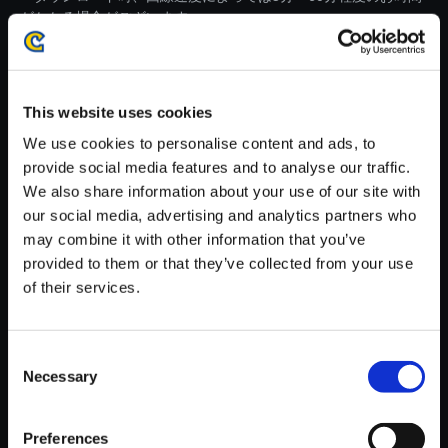
がかかる場合がございます。
※ご購入いただいたファイルのダウンロードの際には、通信環境
が安定しているWifi環境でお試しください。
This website uses cookies
We use cookies to personalise content and ads, to
provide social media features and to analyse our traffic.
We also share information about your use of our site with
【単曲】ロックマンX8 サウンド
our social media, advertising and analytics partners who
コレクション Demo～With The
may combine it with other information that you’ve
Hunter Base
provided to them or that they’ve collected from your use
150円
of their services.
(税込)
7ポイント付与
Consent
Necessary
Selection
Preferences