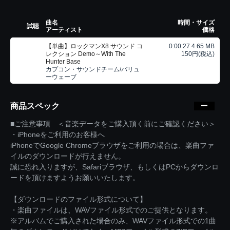
曲名
時間・サイズ
試聴
アーティスト
価格
【単曲】ロックマンX8 サウンド コ
0:00:27 4.65 MB
レクション Demo～With The
150円(税込)
Hunter Base
カプコン・サウンドチーム/バリュ
ーウェーブ
商品スペック
■ご注意事項 ＜音楽データをご購入頂く前にご確認ください＞
・iPhoneをご利用のお客様へ
iPhoneでGoogle Chromeブラウザをご利用の場合は、楽曲ファ
イルのダウンロードが行えません。
誠に恐れ入りますが、Safariブラウザ、もしくはPCからダウンロ
ードを頂けますようお願いいたします。
【ダウンロードのファイル形式について】
・楽曲ファイルは、WAVファイル形式でのご提供となります。
※アルバムでご購入された場合のみ、WAVファイル形式での1曲