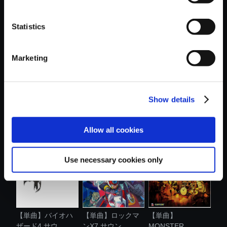
おすすめ商品
Statistics
Marketing
Show details
【単曲】ロックマ
【単曲】
【単曲】バイオハ
ンX7 サウン....
MONSTER
ザード4 サウ...
HUNTER THE J...
Allow all cookies
Use necessary cookies only
【単曲】バイオハ
【単曲】ロックマ
【単曲】
ザード4 サウ...
ンX7 サウン....
MONSTER