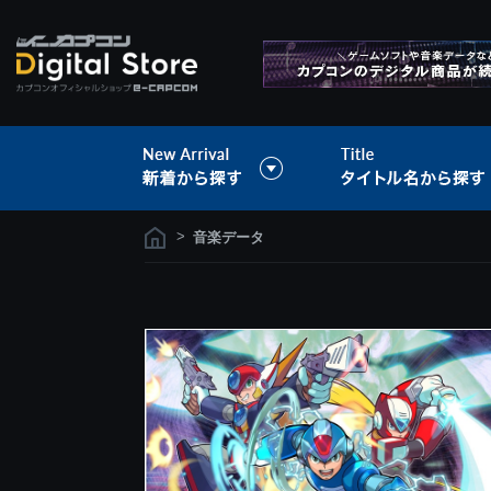
>
音楽データ