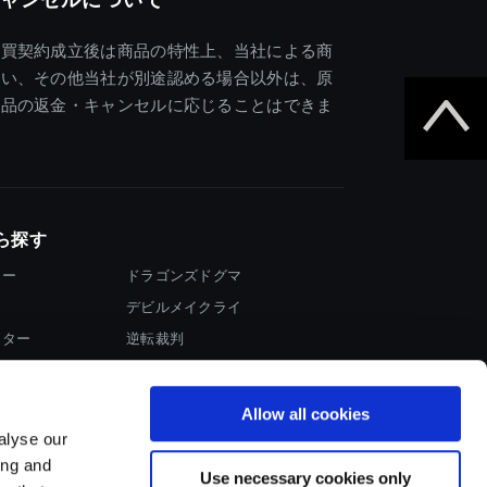
売買契約成立後は商品の特性上、当社による商
違い、その他当社が別途認める場合以外は、原
商品の返金・キャンセルに応じることはできま
ら探す
ター
ドラゴンズドグマ
デビルメイクライ
イター
逆転裁判
大神
Allow all cookies
alyse our
ing and
Use necessary cookies only