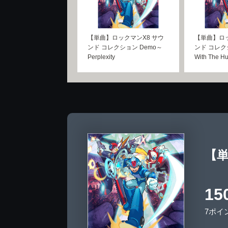
【単曲】ロックマンX8 サウ
【単曲】ロッ
ンド コレクション Demo～
ンド コレク
Perplexity
With The Hu
【単
15
7ポイ