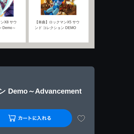
ンX8 サウ
【単曲】ロックマンX5 サウ
 Demo～
ンド コレクション DEMO
emo～Advancement