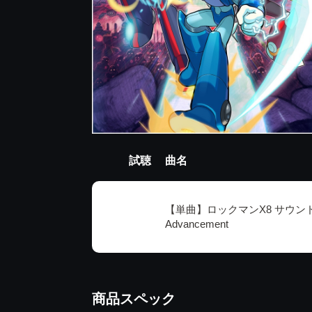
試聴
曲名
【単曲】ロックマンX8 サウンド
Advancement
商品スペック