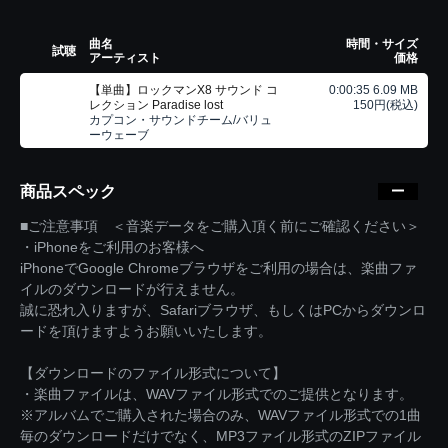
曲名
時間・サイズ
試聴
アーティスト
価格
【単曲】ロックマンX8 サウンド コ
0:00:35 6.09 MB
レクション Paradise lost
150円(税込)
カプコン・サウンドチーム/バリュ
ーウェーブ
商品スペック
■ご注意事項 ＜音楽データをご購入頂く前にご確認ください＞
・iPhoneをご利用のお客様へ
iPhoneでGoogle Chromeブラウザをご利用の場合は、楽曲ファ
イルのダウンロードが行えません。
誠に恐れ入りますが、Safariブラウザ、もしくはPCからダウンロ
ードを頂けますようお願いいたします。
【ダウンロードのファイル形式について】
・楽曲ファイルは、WAVファイル形式でのご提供となります。
※アルバムでご購入された場合のみ、WAVファイル形式での1曲
毎のダウンロードだけでなく、MP3ファイル形式のZIPファイル