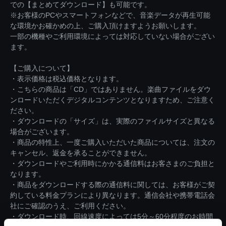
での【まとめてダウンロード】も可能です。
※お客様のPCやスマートフォンなどで、音楽データが再生可能
な環境かお確かめの上、ご購入頂けますようお願いします。
一部の機種やご利用環境によっては対応していない場合がござい
ます。
【ご購入について】
・表示価格は税込価格となります。
・こちらの商品は「CD」ではありません。楽曲ファイルをダウ
ンロードいただくデジタルコンテンツとなりますため、ご注意く
ださい。
・ダウンロードの「サイズ」は、実際のファイルサイズと異なる
場合がございます。
・商品の特性上、一度ご購入いただいた商品については、注文の
キャンセル、返金を承ることができません。
・ダウンロードやご利用時にかかる通信料はお客さまのご負担と
なります。
・商品をダウンロードする際の通信料に関しては、お客様がご契
約している料金プランにより異なります。通信会社や携帯電話会
社にご確認のうえ、ご利用ください。
・ダウンロード時、回線速度によっては5分～60分程度のお時間