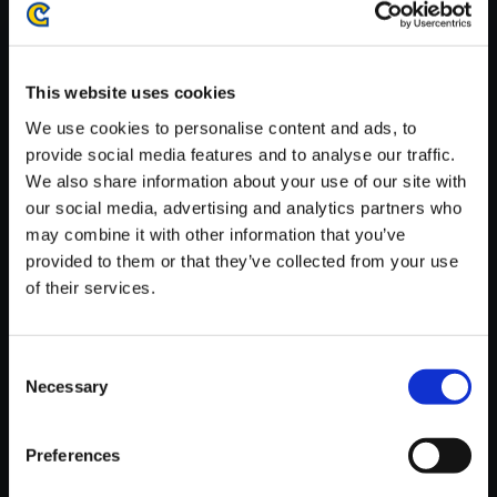
がかかる場合がございます。
※ご購入いただいたファイルのダウンロードの際には、通信環境
が安定しているWifi環境でお試しください。
This website uses cookies
We use cookies to personalise content and ads, to
provide social media features and to analyse our traffic.
We also share information about your use of our site with
our social media, advertising and analytics partners who
【単曲】ロックマンX8 サウンド
may combine it with other information that you’ve
コレクション Paradise lost
provided to them or that they’ve collected from your use
150円
(税込)
of their services.
7ポイント付与
Consent
Necessary
Selection
Preferences