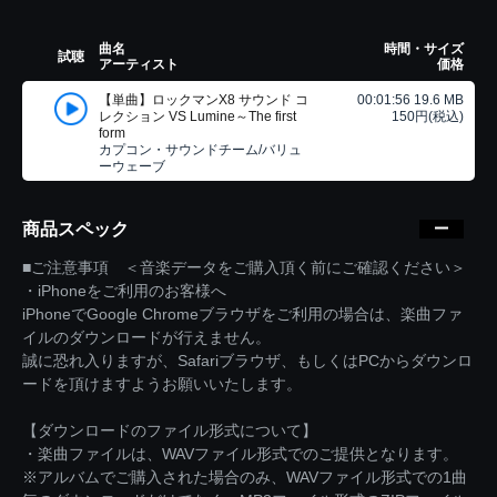
曲名
時間・サイズ
試聴
アーティスト
価格
【単曲】ロックマンX8 サウンド コ
00:01:56 19.6 MB
レクション VS Lumine～The first
150円(税込)
form
カプコン・サウンドチーム/バリュ
ーウェーブ
商品スペック
■ご注意事項 ＜音楽データをご購入頂く前にご確認ください＞
・iPhoneをご利用のお客様へ
iPhoneでGoogle Chromeブラウザをご利用の場合は、楽曲ファ
イルのダウンロードが行えません。
誠に恐れ入りますが、Safariブラウザ、もしくはPCからダウンロ
ードを頂けますようお願いいたします。
【ダウンロードのファイル形式について】
・楽曲ファイルは、WAVファイル形式でのご提供となります。
※アルバムでご購入された場合のみ、WAVファイル形式での1曲