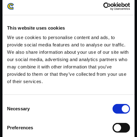
がかかる場合がございます。
※ご購入いただいたファイルのダウンロードの際には、通信環境
が安定しているWifi環境でお試しください。
This website uses cookies
We use cookies to personalise content and ads, to
provide social media features and to analyse our traffic.
We also share information about your use of our site with
our social media, advertising and analytics partners who
【単曲】ロックマンX8 サウンド
may combine it with other information that you’ve
コレクション VS Lumine～The
provided to them or that they’ve collected from your use
first form
of their services.
150円
(税込)
7ポイント付与
Consent
Necessary
Selection
Preferences