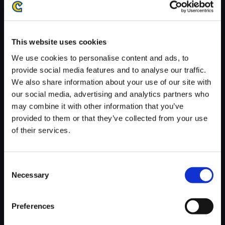
がかかる場合がございます。
※ご購入いただいたファイルのダウンロードの際には、通信環境
が安定しているWifi環境でお試しください。
This website uses cookies
We use cookies to personalise content and ads, to
provide social media features and to analyse our traffic.
We also share information about your use of our site with
our social media, advertising and analytics partners who
【単曲】ロックマンX8 サウンド
may combine it with other information that you’ve
コレクション Angry 8Boss
provided to them or that they’ve collected from your use
150円
(税込)
of their services.
7ポイント付与
Consent
Necessary
Selection
Preferences