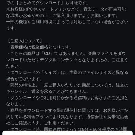
での【まとめてダウンロード】も可能です。
※お客様のPCやスマートフォンなどで、音楽データが再生可能
な環境かお確かめの上、ご購入頂けますようお願いします。
一部の機種やご利用環境によっては対応していない場合がござい
ます。
【ご購入について】
・表示価格は税込価格となります。
・こちらの商品は「CD」ではありません。楽曲ファイルをダウ
ンロードいただくデジタルコンテンツとなりますため、ご注意く
ださい。
・ダウンロードの「サイズ」は、実際のファイルサイズと異なる
場合がございます。
・商品の特性上、一度ご購入いただいた商品については、注文の
キャンセル、返金を承ることができません。
・ダウンロードやご利用時にかかる通信料はお客さまのご負担と
なります。
・商品をダウンロードする際の通信料に関しては、お客様がご契
約している料金プランにより異なります。通信会社や携帯電話会
社にご確認のうえ、ご利用ください。
・ダウンロード時、回線速度によっては5分～60分程度のお時間