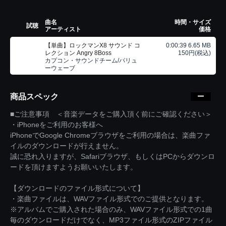
曲名
時間・サイズ
試聴
アーティスト
価格
【単曲】ロックマンX8 サウンド コ
0:00:39 6.65 MB
レクション Angry 8Boss
150円(税込)
カプコン・サウンドチーム/バリュ
ーウェーブ
商品スペック
■ご注意事項 ＜音楽データをご購入頂く前にご確認ください＞
・iPhoneをご利用のお客様へ
iPhoneでGoogle Chromeブラウザをご利用の場合は、楽曲ファ
イルのダウンロードが行えません。
誠に恐れ入りますが、Safariブラウザ、もしくはPCからダウンロ
ードを頂けますようお願いいたします。
【ダウンロードのファイル形式について】
・楽曲ファイルは、WAVファイル形式でのご提供となります。
※アルバムでご購入された場合のみ、WAVファイル形式での1曲
毎のダウンロードだけでなく、MP3ファイル形式のZIPファイル