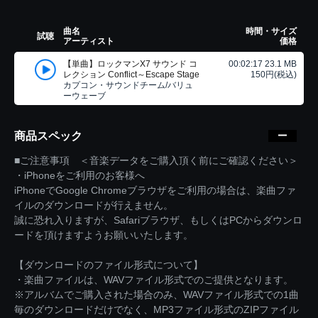
曲名
時間・サイズ
試聴
アーティスト
価格
【単曲】ロックマンX7 サウンド コ
00:02:17 23.1 MB
レクション Conflict～Escape Stage
150円(税込)
カプコン・サウンドチーム/バリュ
ーウェーブ
商品スペック
■ご注意事項 ＜音楽データをご購入頂く前にご確認ください＞
・iPhoneをご利用のお客様へ
iPhoneでGoogle Chromeブラウザをご利用の場合は、楽曲ファ
イルのダウンロードが行えません。
誠に恐れ入りますが、Safariブラウザ、もしくはPCからダウンロ
ードを頂けますようお願いいたします。
【ダウンロードのファイル形式について】
・楽曲ファイルは、WAVファイル形式でのご提供となります。
※アルバムでご購入された場合のみ、WAVファイル形式での1曲
毎のダウンロードだけでなく、MP3ファイル形式のZIPファイル