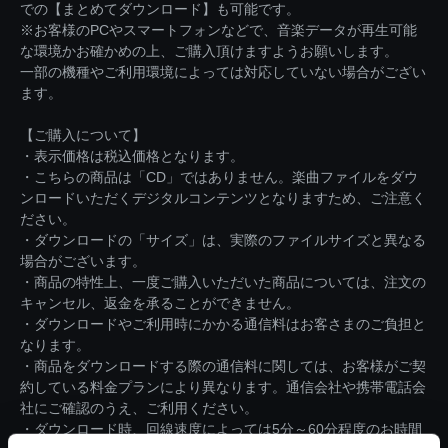
での【まとめてダウンロード】も可能です。
※お客様のPCやスマートフォンなどで、音楽データが再生可能
な環境かお確かめの上、ご購入頂けますようお願いします。
一部の機種やご利用環境によっては対応していない場合がござい
ます。
【ご購入について】
・表示価格は税込価格となります。
・こちらの商品は「CD」ではありません。楽曲ファイルをダウ
ンロードいただくデジタルコンテンツとなりますため、ご注意く
ださい。
・ダウンロードの「サイズ」は、実際のファイルサイズと異なる
場合がございます。
・商品の特性上、一度ご購入いただいた商品については、注文の
キャンセル、返金を承ることができません。
・ダウンロードやご利用時にかかる通信料はお客さまのご負担と
なります。
・商品をダウンロードする際の通信料に関しては、お客様がご契
約している料金プランにより異なります。通信会社や携帯電話会
社にご確認のうえ、ご利用ください。
・ダウンロード時、回線速度によっては5分～60分程度のお時間