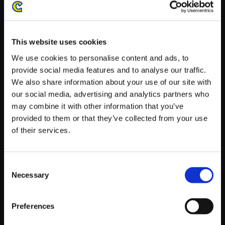
がかかる場合がございます。
※ご購入いただいたファイルのダウンロードの際には、通信環境
が安定しているWifi環境でお試しください。
This website uses cookies
We use cookies to personalise content and ads, to
provide social media features and to analyse our traffic.
We also share information about your use of our site with
our social media, advertising and analytics partners who
【単曲】ロックマンX7 サウンド
may combine it with other information that you’ve
コレクション Conflict～Escape
provided to them or that they’ve collected from your use
Stage
of their services.
150円
(税込)
7ポイント付与
Consent
Necessary
Selection
Preferences