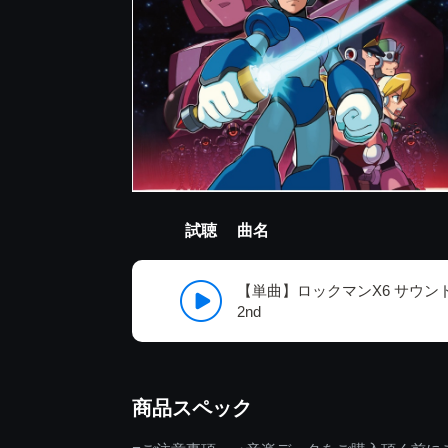
試聴
曲名
【単曲】ロックマンX6 サウンド
2nd
商品スペック