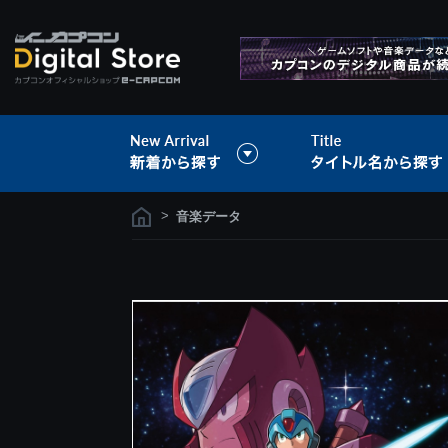
>
音楽データ