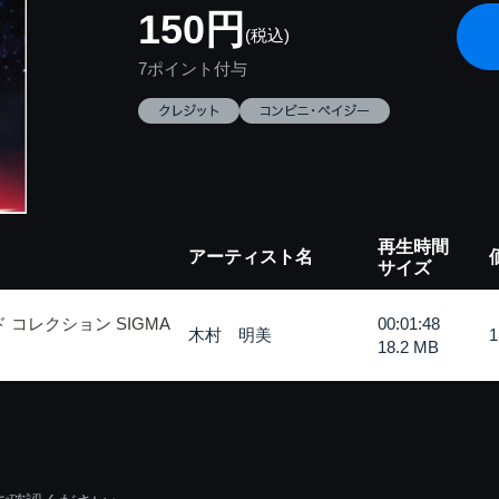
150円
(税込)
7ポイント付与
再生時間
アーティスト名
サイズ
 コレクション SIGMA
00:01:48
木村 明美
18.2 MB