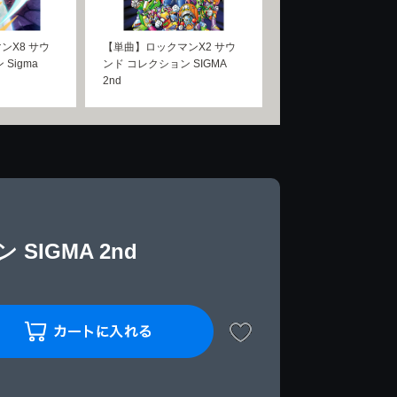
ンX8 サウ
【単曲】ロックマンX2 サウ
Sigma
ンド コレクション SIGMA
2nd
IGMA 2nd