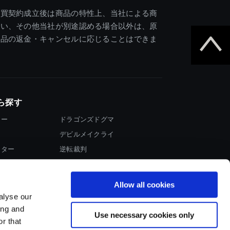
売買契約成立後は商品の特性上、当社による商
違い、その他当社が別途認める場合以外は、原
商品の返金・キャンセルに応じることはできま
ら探す
ター
ドラゴンズドグマ
デビルメイクライ
イター
逆転裁判
大神
Allow all cookies
alyse our
ing and
Use necessary cookies only
r that