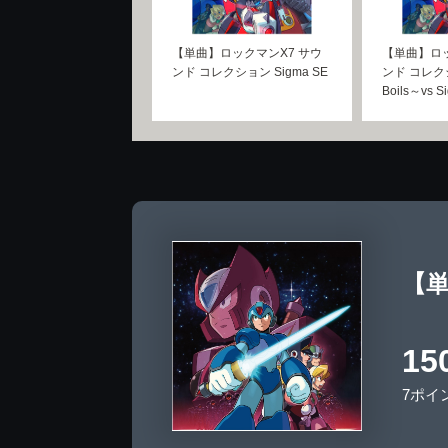
【単曲】ロックマンX7 サウ
【単曲】ロッ
ンド コレクション Sigma SE
ンド コレクシ
Boils～vs Si
【単
15
7ポイ