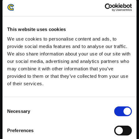
がかかる場合がございます。
※ご購入いただいたファイルのダウンロードの際には、通信環境
が安定しているWifi環境でお試しください。
This website uses cookies
We use cookies to personalise content and ads, to
provide social media features and to analyse our traffic.
We also share information about your use of our site with
【単曲】ロックマンX5 サウンド
our social media, advertising and analytics partners who
コレクション UNUSED TRACK
may combine it with other information that you’ve
”MISSION REPORT”
provided to them or that they’ve collected from your use
of their services.
150円
(税込)
7ポイント付与
Consent
Necessary
Selection
Preferences