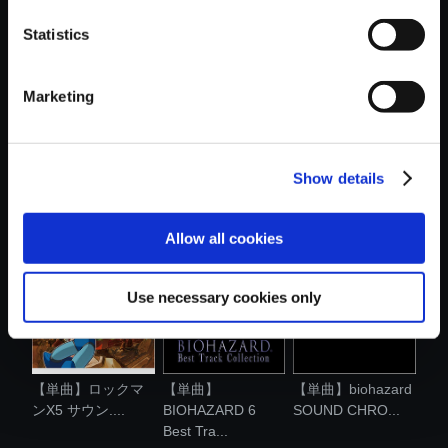
おすすめ商品
Statistics
Marketing
Show details
【単曲】ロックマ
【単曲】ロックマ
【単曲】ロックマ
ンX6 サウン....
ンX5 サウン....
ン4 サウンド...
Allow all cookies
Use necessary cookies only
【単曲】ロックマ
【単曲】
【単曲】biohazard
ンX5 サウン....
BIOHAZARD 6
SOUND CHRO...
Best Tra...