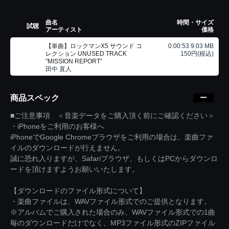
曲名
時間・サイズ
試聴
アーティスト
価格
【単曲】ロックマンX5 サウンド コ
0:00:53 9.03 MB
レクション UNUSED TRACK
150円(税込)
”MISSION REPORT”
田中 直人
商品スペック
■ご注意事項 ＜音楽データをご購入頂く前にご確認ください＞
・iPhoneをご利用のお客様へ
iPhoneでGoogle Chromeブラウザをご利用の場合は、楽曲ファ
イルのダウンロードが行えません。
誠に恐れ入りますが、Safariブラウザ、もしくはPCからダウンロ
ードを頂けますようお願いいたします。
【ダウンロードのファイル形式について】
・楽曲ファイルは、WAVファイル形式でのご提供となります。
※アルバムでご購入された場合のみ、WAVファイル形式での1曲
毎のダウンロードだけでなく、MP3ファイル形式のZIPファイル