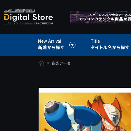
>
音楽データ