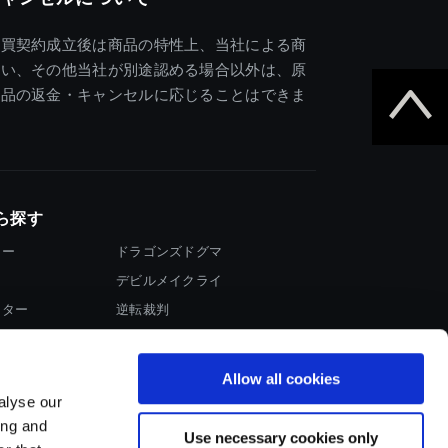
売買契約成立後は商品の特性上、当社による商
違い、その他当社が別途認める場合以外は、原
商品の返金・キャンセルに応じることはできま
ら探す
ター
ドラゴンズドグマ
デビルメイクライ
イター
逆転裁判
大神
Allow all cookies
alyse our
ing and
Use necessary cookies only