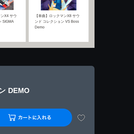
ンX4 サウ
【単曲】ロックマンX8 サウ
SIGMA
ンド コレクション VS Boss
Demo
 DEMO