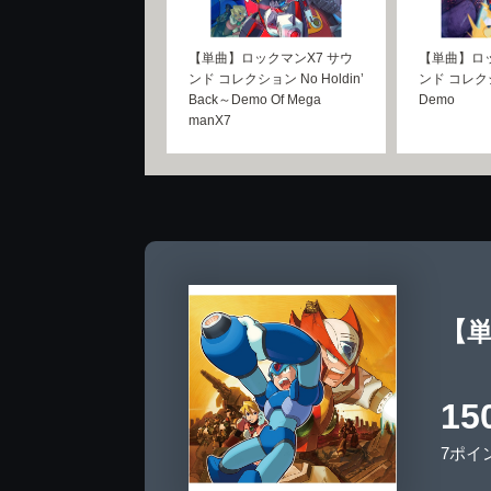
【単曲】ロックマンX7 サウ
【単曲】ロッ
ンド コレクション No Holdin’
ンド コレクシ
Back～Demo Of Mega
Demo
manX7
【単
15
7ポイ