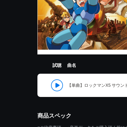
試聴
曲名
【単曲】ロックマンX5 サウンド
商品スペック