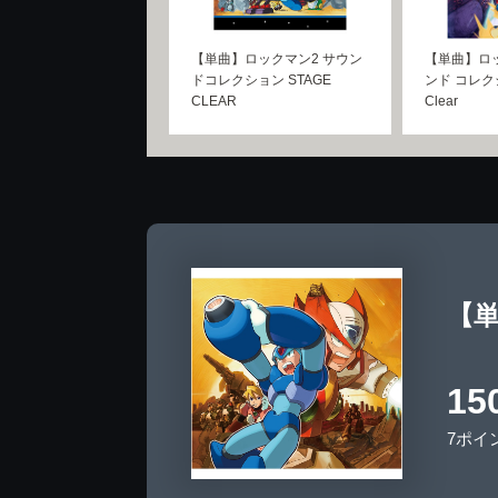
【単曲】ロックマン2 サウン
【単曲】ロッ
ドコレクション STAGE
ンド コレクシ
CLEAR
Clear
【単
15
7ポイ