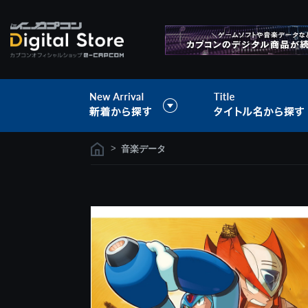
>
音楽データ