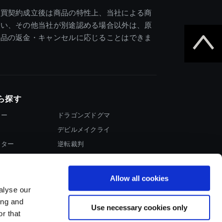
売買契約成立後は商品の特性上、当社による商
違い、その他当社が別途認める場合以外は、原
商品の返金・キャンセルに応じることはできま
ら探す
ター
ドラゴンズドグマ
デビルメイクライ
イター
逆転裁判
大神
Allow all cookies
alyse our
ing and
Use necessary cookies only
r that