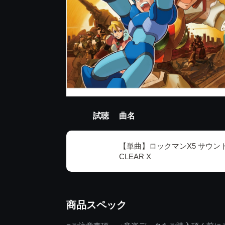
試聴
曲名
【単曲】ロックマンX5 サウンド
CLEAR X
商品スペック