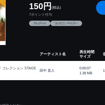
150円
(税込)
7ポイント付与
再生時間
アーティスト名
サイズ
 コレクション STAGE
0:00:07
田中 直人
1.38 MB