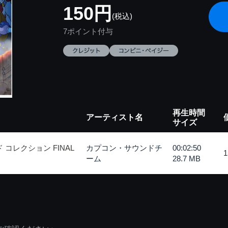
150円
(税込)
7ポイント付与
再生時間
アーティスト名
サイズ
コレクション FINAL
カプコン・サウンドチ
00:02:50
ーム
28.7 MB