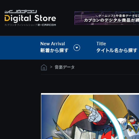
>
音楽データ