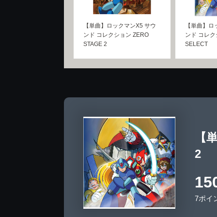
【単曲】ロックマンX5 サウ
【単曲】ロッ
ンド コレクション ZERO
ンド コレクシ
STAGE 2
SELECT
【単
2
15
7ポイ