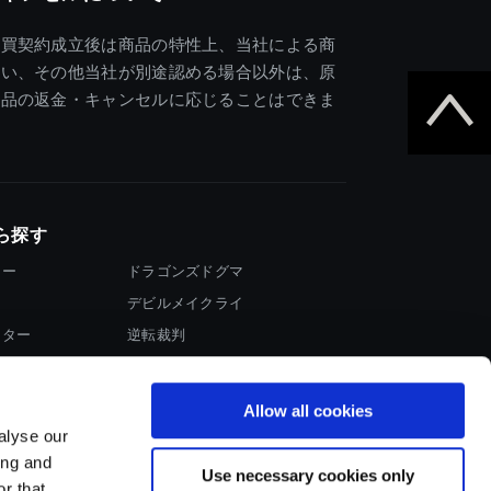
売買契約成立後は商品の特性上、当社による商
違い、その他当社が別途認める場合以外は、原
商品の返金・キャンセルに応じることはできま
ら探す
ター
ドラゴンズドグマ
デビルメイクライ
イター
逆転裁判
大神
Allow all cookies
alyse our
ing and
Use necessary cookies only
r that