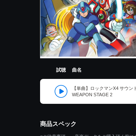
試聴
曲名
【単曲】ロックマンX4 サウンド 
WEAPON STAGE 2
商品スペック