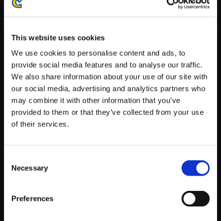
※ご購入いただいたファイルのダウンロードの際には、通信環境
が安定しているWifi環境でお試しください。
This website uses cookies
We use cookies to personalise content and ads, to
provide social media features and to analyse our traffic.
We also share information about your use of our site with
【単曲】ロックマンX4 サウンド
our social media, advertising and analytics partners who
コレクション OPENING STAGE
may combine it with other information that you’ve
X
provided to them or that they’ve collected from your use
of their services.
150円
(税込)
7ポイント付与
Consent
Necessary
Selection
Preferences