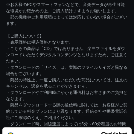
※お客様のPCやスマートフォンなどで、音楽データが再生可能
な環境かお確かめの上、ご購入頂けますようお願いします。
一部の機種やご利用環境によっては対応していない場合がござい
ます。
【ご購入について】
・表示価格は税込価格となります。
・こちらの商品は「CD」ではありません。楽曲ファイルをダウ
ンロードいただくデジタルコンテンツとなりますため、ご注意く
ださい。
・ダウンロードの「サイズ」は、実際のファイルサイズと異なる
場合がございます。
・商品の特性上、一度ご購入いただいた商品については、注文の
キャンセル、返金を承ることができません。
・ダウンロードやご利用時にかかる通信料はお客さまのご負担と
なります。
・商品をダウンロードする際の通信料に関しては、お客様がご契
約している料金プランにより異なります。通信会社や携帯電話会
社にご確認のうえ、ご利用ください。
・ダウンロード時、回線速度によっては5分～60分程度のお時間
がかかる場合がございます。