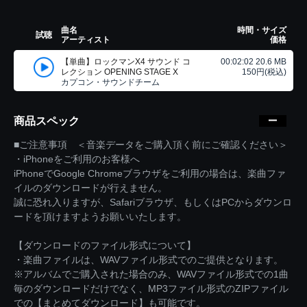
曲名
時間・サイズ
試聴
アーティスト
価格
【単曲】ロックマンX4 サウンド コ
00:02:02 20.6 MB
レクション OPENING STAGE X
150円(税込)
カプコン・サウンドチーム
商品スペック
■ご注意事項 ＜音楽データをご購入頂く前にご確認ください＞
・iPhoneをご利用のお客様へ
iPhoneでGoogle Chromeブラウザをご利用の場合は、楽曲ファ
イルのダウンロードが行えません。
誠に恐れ入りますが、Safariブラウザ、もしくはPCからダウンロ
ードを頂けますようお願いいたします。
【ダウンロードのファイル形式について】
・楽曲ファイルは、WAVファイル形式でのご提供となります。
※アルバムでご購入された場合のみ、WAVファイル形式での1曲
毎のダウンロードだけでなく、MP3ファイル形式のZIPファイル
での【まとめてダウンロード】も可能です。