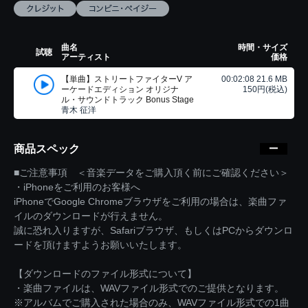
曲名
時間・サイズ
試聴
アーティスト
価格
【単曲】ストリートファイターV ア
00:02:08 21.6 MB
ーケードエディション オリジナ
150円(税込)
ル・サウンドトラック Bonus Stage
青木 征洋
商品スペック
■ご注意事項 ＜音楽データをご購入頂く前にご確認ください＞
・iPhoneをご利用のお客様へ
iPhoneでGoogle Chromeブラウザをご利用の場合は、楽曲ファ
イルのダウンロードが行えません。
誠に恐れ入りますが、Safariブラウザ、もしくはPCからダウンロ
ードを頂けますようお願いいたします。
【ダウンロードのファイル形式について】
・楽曲ファイルは、WAVファイル形式でのご提供となります。
※アルバムでご購入された場合のみ、WAVファイル形式での1曲