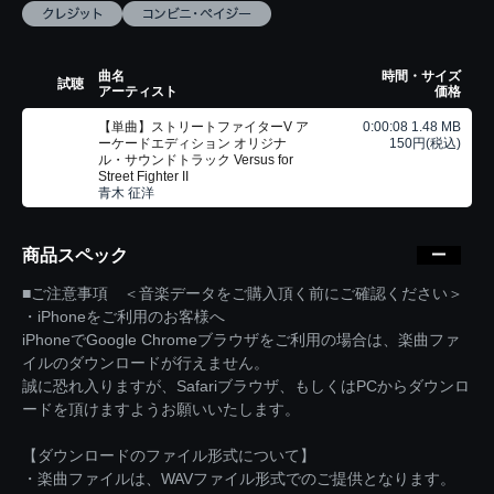
曲名
時間・サイズ
試聴
アーティスト
価格
【単曲】ストリートファイターV ア
0:00:08 1.48 MB
ーケードエディション オリジナ
150円(税込)
ル・サウンドトラック Versus for
Street Fighter II
青木 征洋
商品スペック
■ご注意事項 ＜音楽データをご購入頂く前にご確認ください＞
・iPhoneをご利用のお客様へ
iPhoneでGoogle Chromeブラウザをご利用の場合は、楽曲ファ
イルのダウンロードが行えません。
誠に恐れ入りますが、Safariブラウザ、もしくはPCからダウンロ
ードを頂けますようお願いいたします。
【ダウンロードのファイル形式について】
・楽曲ファイルは、WAVファイル形式でのご提供となります。