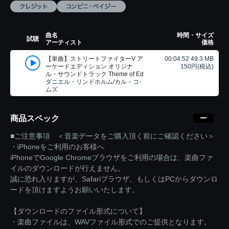
曲名
時間・サイズ
試聴
アーティスト
価格
【単曲】ストリートファイターV ア
00:04:52 49.3 MB
ーケードエディション オリジナ
150円(税込)
ル・サウンドトラック Theme of Ed
ダニエル・リンドホルム/カル・コ-
ムズ
商品スペック
■ご注意事項 ＜音楽データをご購入頂く前にご確認ください＞
・iPhoneをご利用のお客様へ
iPhoneでGoogle Chromeブラウザをご利用の場合は、楽曲ファ
イルのダウンロードが行えません。
誠に恐れ入りますが、Safariブラウザ、もしくはPCからダウンロ
ードを頂けますようお願いいたします。
【ダウンロードのファイル形式について】
・楽曲ファイルは、WAVファイル形式でのご提供となります。