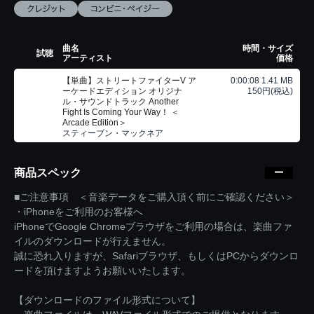
曲名
時間・サイズ
試聴
アーティスト
価格
【単曲】ストリートファイターV ア
0:00:08 1.41 MB
ーケードエディション オリジナ
150円(税込)
ル・サウンドトラック Another
Fight Is Coming Your Way！ ＜
Arcade Edition＞
スティーブン・マックネア
商品スペック
■ご注意事項 ＜音楽データをご購入頂く前にご確認ください＞
・iPhoneをご利用のお客様へ
iPhoneでGoogle Chromeブラウザをご利用の場合は、楽曲ファ
イルのダウンロードが行えません。
誠に恐れ入りますが、Safariブラウザ、もしくはPCからダウンロ
ードを頂けますようお願いいたします。
【ダウンロードのファイル形式について】