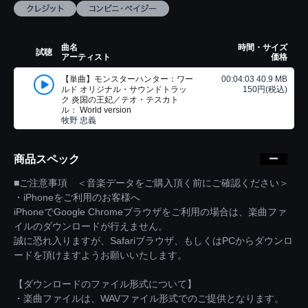
曲名
時間・サイズ
試聴
アーティスト
価格
【単曲】モンスターハンター：ワー
00:04:03 40.9 MB
ルド オリジナル・サウンドトラッ
150円(税込)
ク 炎国の王妃／テオ・テスカト
ル： World version
牧野 忠義
商品スペック
■ご注意事項 ＜音楽データをご購入頂く前にご確認ください＞
・iPhoneをご利用のお客様へ
iPhoneでGoogle Chromeブラウザをご利用の場合は、楽曲ファ
イルのダウンロードが行えません。
誠に恐れ入りますが、Safariブラウザ、もしくはPCからダウンロ
ードを頂けますようお願いいたします。
【ダウンロードのファイル形式について】
・楽曲ファイルは、WAVファイル形式でのご提供となります。