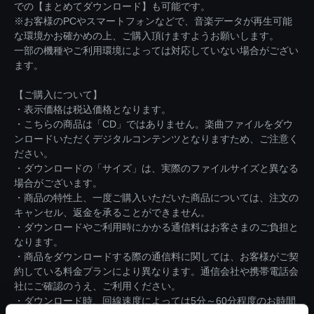
での【まとめてダウンロード】も可能です。
※お客様のPCやスマートフォンなどで、音楽データが再生可能
な環境かお確かめの上、ご購入頂けますようお願いします。
一部の機種やご利用環境によっては対応していない場合がござい
ます。
【ご購入について】
・表示価格は税込価格となります。
・こちらの商品は「CD」ではありません。楽曲ファイルをダウ
ンロードいただくデジタルコンテンツとなりますため、ご注意く
ださい。
・ダウンロードの「サイズ」は、実際のファイルサイズと異なる
場合がございます。
・商品の特性上、一度ご購入いただいた商品については、注文の
キャンセル、返金を承ることができません。
・ダウンロードやご利用時にかかる通信料はお客さまのご負担と
なります。
・商品をダウンロードする際の通信料に関しては、お客様がご契
約している料金プランにより異なります。通信会社や携帯電話会
社にご確認のうえ、ご利用ください。
・ダウンロード時、回線速度によっては5分～60分程度のお時間