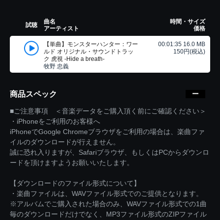
曲名
時間・サイズ
試聴
アーティスト
価格
【単曲】モンスターハンター：ワー
00:01:35 16.0 MB
ルド オリジナル・サウンドトラッ
150円(税込)
ク 虎視 -Hide a breath-
牧野 忠義
商品スペック
■ご注意事項 ＜音楽データをご購入頂く前にご確認ください＞
・iPhoneをご利用のお客様へ
iPhoneでGoogle Chromeブラウザをご利用の場合は、楽曲ファ
イルのダウンロードが行えません。
誠に恐れ入りますが、Safariブラウザ、もしくはPCからダウンロ
ードを頂けますようお願いいたします。
【ダウンロードのファイル形式について】
・楽曲ファイルは、WAVファイル形式でのご提供となります。
※アルバムでご購入された場合のみ、WAVファイル形式での1曲
毎のダウンロードだけでなく、MP3ファイル形式のZIPファイル